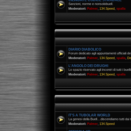
CILINDRI E CODICE STRADALE
Sanzioni, norme e nonsolobuell.
Moderatori:
Palmer
,
134.Speed
,
spalla
DIARIO DIABOLICO
Forum dedicato agli appuntamenti ufficiali del
Moderatori:
Palmer
,
134.Speed
,
spalla
,
De
L'ANGOLO DEI DRUGHI
Lo spazio riservato agli incontri di tutti i buell
Moderatori:
Palmer
,
134.Speed
,
spalla
IT'S A TUBOLAR WORLD
La genesi della Buell....discendiamo tutti dai t
Moderatori:
Palmer
,
134.Speed