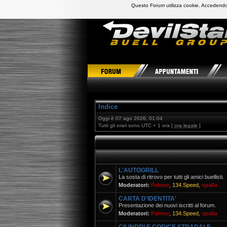
Questo Forum utilizza cookie. Accedendo,
DevilStars Club Buell Italia
Indice
Oggi è 07 ago 2026, 01:04
Tutti gli orari sono UTC + 1 ora [
ora legale
]
L'AUTOGRILL
La sosta di ritrovo per tutti gli amici buellisti.
Moderatori:
Palmer
,
134.Speed
,
spalla
CARTA D'IDENTITA'
Presentazione dei nuovi iscritti al forum.
Moderatori:
Palmer
,
134.Speed
,
spalla