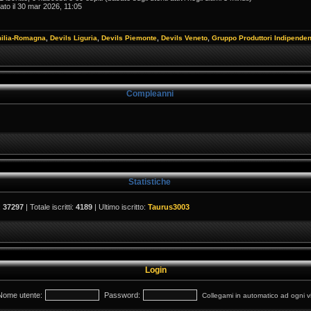
ato il 30 mar 2026, 11:05
milia-Romagna
,
Devils Liguria
,
Devils Piemonte
,
Devils Veneto
,
Gruppo Produttori Indipenden
Compleanni
Statistiche
:
37297
| Totale iscritti:
4189
| Ultimo iscritto:
Taurus3003
Login
Nome utente:
Password:
Collegami in automatico ad ogni vi