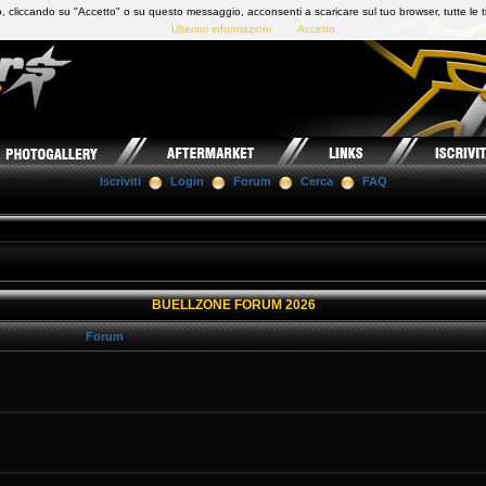
 cliccando su "Accetto" o su questo messaggio, acconsenti a scaricare sul tuo browser, tutte le t
Ulteriori informazioni
Accetto
Iscriviti
Login
Forum
Cerca
FAQ
BUELLZONE FORUM 2026
Forum