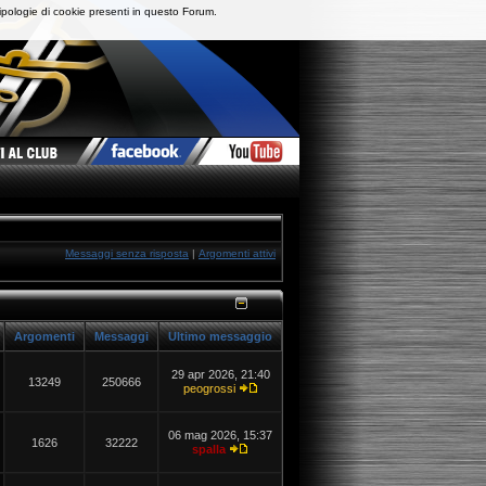
ipologie di cookie presenti in questo Forum.
Messaggi senza risposta
|
Argomenti attivi
Argomenti
Messaggi
Ultimo messaggio
29 apr 2026, 21:40
13249
250666
peogrossi
06 mag 2026, 15:37
1626
32222
spalla