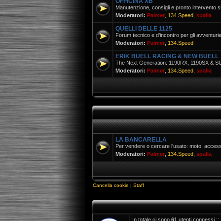
OFFICINA XB
Manutenzione, consigli e pronto intervento su
Moderatori:
Palmer
,
134.Speed
,
spalla
QUELLI DELLE 1125
Forum tecnico e d'incontro per gli avventurie
Moderatori:
Palmer
,
134.Speed
ERIK BUELL RACING & NEW BUELL
The Next Generation: 1190RX, 1190SX &
Moderatori:
Palmer
,
134.Speed
,
spalla
LA BANCARELLA
Per vendere o cercare l'usato: moto, access
Moderatori:
Palmer
,
134.Speed
,
spalla
Cancella cookie
|
Staff
In totale ci sono
61
utenti connessi :: 1