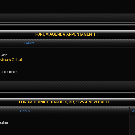
FORUM AGENDA APPUNTAMENTI
Forum
 clab.
vilstars Official
isti del forum.
FORUM TECNICO TRALICCI, XB, 1125 & NEW BUELL.
Forum
A
ralicci!