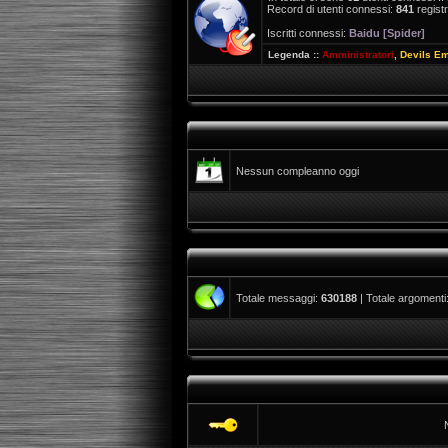
Record di utenti connessi:
841
registr
Iscritti connessi:
Baidu [Spider]
Legenda ::
Amministratori
,
Devils E
Nessun compleanno oggi
Totale messaggi:
630188
| Totale argomenti