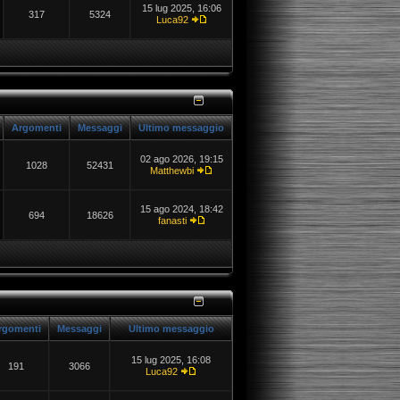
15 lug 2025, 16:06
317
5324
Luca92
Argomenti
Messaggi
Ultimo messaggio
02 ago 2026, 19:15
1028
52431
Matthewbi
15 ago 2024, 18:42
694
18626
fanasti
rgomenti
Messaggi
Ultimo messaggio
15 lug 2025, 16:08
191
3066
Luca92