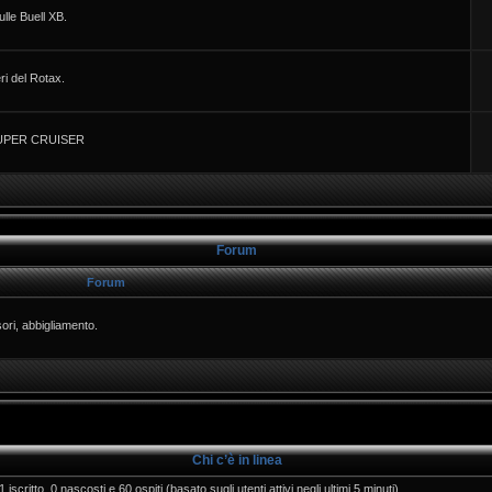
lle Buell XB.
ri del Rotax.
 SUPER CRUISER
Forum
Forum
ori, abbigliamento.
Chi c’è in linea
 iscritto, 0 nascosti e 60 ospiti (basato sugli utenti attivi negli ultimi 5 minuti)