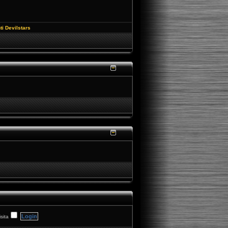
ti Devilstars
sita