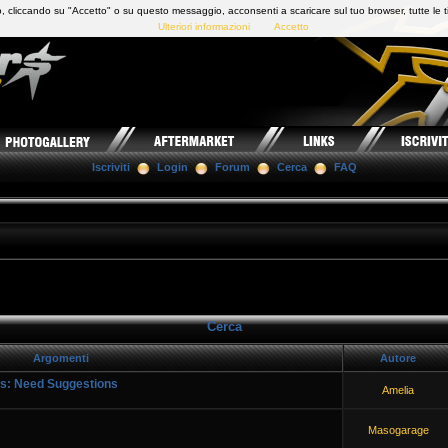
 cliccando su "Accetto" o su questo messaggio, acconsenti a scaricare sul tuo browser, tutte le t
Ulteriori informazioni
Accetto
Iscriviti
Login
Forum
Cerca
FAQ
Cerca
Argomenti
Autore
cs: Need Suggestions
Amelia
Masogarage