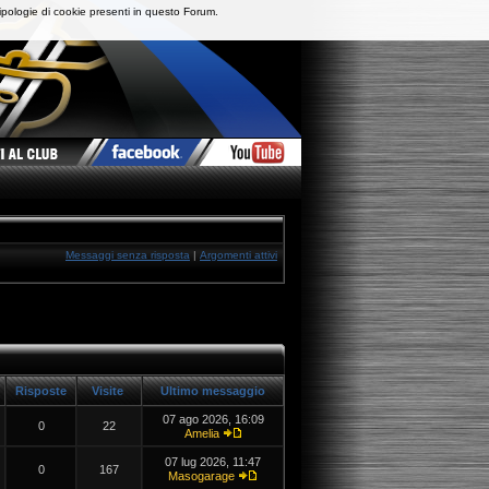
ipologie di cookie presenti in questo Forum.
Messaggi senza risposta
|
Argomenti attivi
Risposte
Visite
Ultimo messaggio
07 ago 2026, 16:09
0
22
Amelia
07 lug 2026, 11:47
0
167
Masogarage