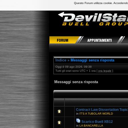
Questo Forum utilizza cookie. Accedendo,
DevilStars Club Buell Italia
Indice
»
Messaggi senza risposta
Oggi è 09 ago 2026, 09:38
Tutti gli orari sono UTC + 1 ora [
ora legale
]
Messaggi senza risposta
Contract Law Dissertation Topi
in
IT'S A TUBOLAR WORLD
Scarico Buell XB12
in
LA BANCARELLA