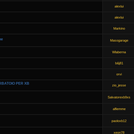
alexlui
alexlui
Markino
ne
Masogarage
Wlaberna
b&j81
orvi
RBATOIO PER XB
zio_jesse
Salvatorexb9xs
alfiemme
paoloxb12
xeon78