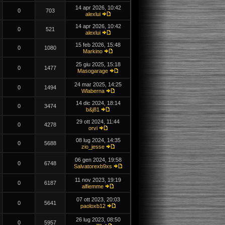
14 apr 2026, 10:42
0
703
alexlui
14 apr 2026, 10:42
0
521
alexlui
15 feb 2026, 15:48
0
1080
Markino
25 giu 2025, 15:18
0
1477
Masogarage
24 mar 2025, 14:25
0
1494
Wlaberna
14 dic 2024, 18:14
0
3474
b&j81
29 ott 2024, 11:44
0
4278
orvi
08 lug 2024, 14:35
0
5688
zio_jesse
06 gen 2024, 19:58
0
6748
Salvatorexb9xs
11 nov 2023, 19:19
0
6187
alfiemme
07 ott 2023, 20:03
0
5641
paoloxb12
26 lug 2023, 08:50
0
5957