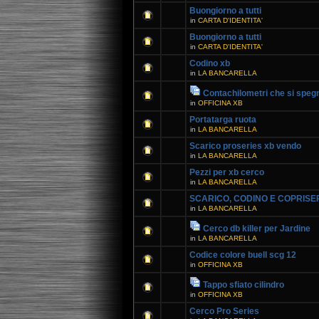
Buongiorno a tutti
in
CARTA D'IDENTITA'
Buongiorno a tutti
in
CARTA D'IDENTITA'
Codino xb
in
LA BANCARELLA
Contachilometri che si speg
in
OFFICINA XB
Portatarga ruota
in
LA BANCARELLA
Scarico proseries xb vendo
in
LA BANCARELLA
Pezzi per xb cerco
in
LA BANCARELLA
SCARICO, CODINO E COPRISE
in
LA BANCARELLA
Cerco db killer per Jardine
in
LA BANCARELLA
Codice colore buell scg 12
in
OFFICINA XB
Tappo sfiato cilindro
in
OFFICINA XB
Cerco Pro Series