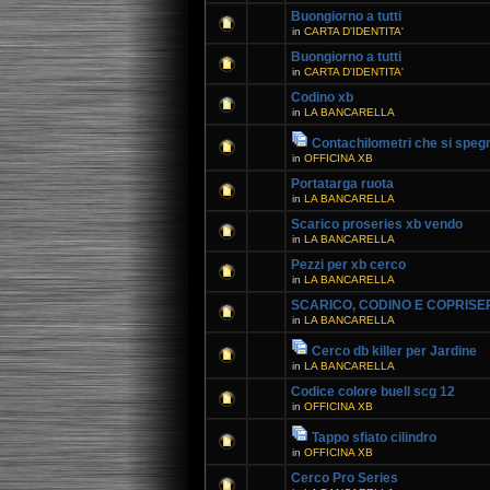
Buongiorno a tutti
in
CARTA D'IDENTITA'
Buongiorno a tutti
in
CARTA D'IDENTITA'
Codino xb
in
LA BANCARELLA
Contachilometri che si speg
in
OFFICINA XB
Portatarga ruota
in
LA BANCARELLA
Scarico proseries xb vendo
in
LA BANCARELLA
Pezzi per xb cerco
in
LA BANCARELLA
SCARICO, CODINO E COPRISE
in
LA BANCARELLA
Cerco db killer per Jardine
in
LA BANCARELLA
Codice colore buell scg 12
in
OFFICINA XB
Tappo sfiato cilindro
in
OFFICINA XB
Cerco Pro Series