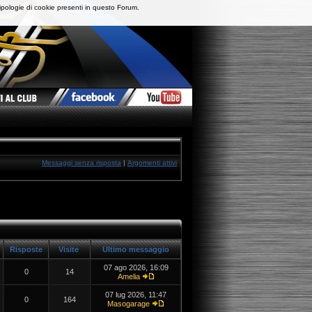
ipologie di cookie presenti in questo Forum.
Messaggi senza risposta
|
Argomenti attivi
Risposte
Visite
Ultimo messaggio
07 ago 2026, 16:09
0
14
Amelia
07 lug 2026, 11:47
0
164
Masogarage