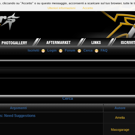
 cliccando su "Accetto" o su questo messaggio, acconsenti a scaricare sul tuo browser, tutte le t
Ulteriori informazioni
Accetto
Iscriviti
Login
Forum
Cerca
FAQ
Cerca
Argomenti
Autore
cs: Need Suggestions
Amelia
Masogarage