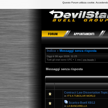
Questo Forum utilizza cookie. Accedendo,
DevilStars Club Buell Italia
Indice
»
Messaggi senza risposta
Oggi è 08 ago 2026, 11:25
Tutti gli orari sono UTC + 1 ora [
ora legale
]
Messaggi senza risposta
Contract Law Dissertation Topi
in
IT'S A TUBOLAR WORLD
Scarico Buell XB12
in
LA BANCARELLA