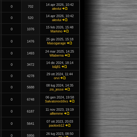
14 apr 2026, 10:42
0
702
alexlui
14 apr 2026, 10:42
0
520
alexlui
15 feb 2026, 15:48
0
1076
Markino
25 giu 2025, 15:18
0
1476
Masogarage
24 mar 2025, 14:25
0
1493
Wlaberna
14 dic 2024, 18:14
0
3472
b&j81
29 ott 2024, 11:44
0
4278
orvi
08 lug 2024, 14:35
0
5688
zio_jesse
06 gen 2024, 19:58
0
6748
Salvatorexb9xs
11 nov 2023, 19:19
0
6187
alfiemme
07 ott 2023, 20:03
0
5641
paoloxb12
26 lug 2023, 08:50
0
5956