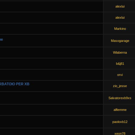
alexlui
alexlui
Markino
ne
Masogarage
Wlaberna
b&j81
orvi
RBATOIO PER XB
zio_jesse
Salvatorexb9xs
alfiemme
paoloxb12
xeon78