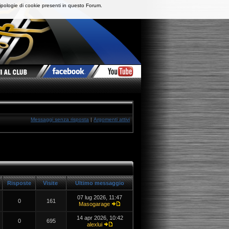
ipologie di cookie presenti in questo Forum.
Messaggi senza risposta
|
Argomenti attivi
Risposte
Visite
Ultimo messaggio
07 lug 2026, 11:47
0
161
Masogarage
14 apr 2026, 10:42
0
695
alexlui