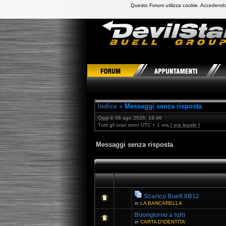
Questo Forum utilizza cookie. Accedendo,
DevilStars Club Buell Italia
Indice
»
Messaggi senza risposta
Oggi è 06 ago 2026, 19:46
Tutti gli orari sono UTC + 1 ora [
ora legale
]
Messaggi senza risposta
Scarico Buell XB12
in
LA BANCARELLA
Buongiorno a tutti
in
CARTA D'IDENTITA'