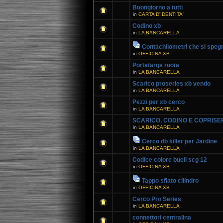
Buongiorno a tutti
in
CARTA D'IDENTITA'
Codino xb
in
LA BANCARELLA
Contachilometri che si speg
in
OFFICINA XB
Portatarga ruota
in
LA BANCARELLA
Scarico proseries xb vendo
in
LA BANCARELLA
Pezzi per xb cerco
in
LA BANCARELLA
SCARICO, CODINO E COPRISE
in
LA BANCARELLA
Cerco db killer per Jardine
in
LA BANCARELLA
Codice colore buell scg 12
in
OFFICINA XB
Tappo sfiato cilindro
in
OFFICINA XB
Cerco Pro Series
in
LA BANCARELLA
connettori centralina