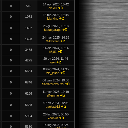
14 apr 2026, 10:42
0
516
alexlui
15 feb 2026, 15:48
0
1073
Markino
25 giu 2025, 15:18
0
1462
Masogarage
24 mar 2025, 14:25
0
1490
Wlaberna
14 dic 2024, 18:14
0
3468
b&j81
29 ott 2024, 11:44
0
4275
orvi
08 lug 2024, 14:35
0
5684
zio_jesse
06 gen 2024, 19:58
0
6746
Salvatorexb9xs
11 nov 2023, 19:19
0
6186
alfiemme
07 ott 2023, 20:03
0
5638
paoloxb12
26 lug 2023, 08:50
0
5954
xeon78
14 lug 2023, 00:24
0
5380