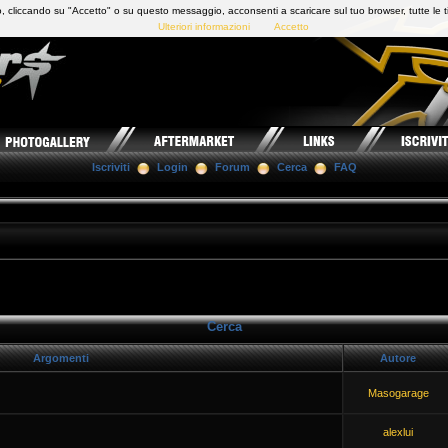
 cliccando su "Accetto" o su questo messaggio, acconsenti a scaricare sul tuo browser, tutte le t
Ulteriori informazioni
Accetto
Iscriviti
Login
Forum
Cerca
FAQ
Cerca
Argomenti
Autore
Masogarage
alexlui