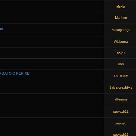
alexlui
Markino
ne
Masogarage
Wlaberna
b&j81
orvi
RBATOIO PER XB
zio_jesse
Salvatorexb9xs
alfiemme
paoloxb12
xeon78
paoloxb12