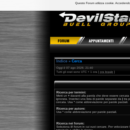
Questo Forum utilizza cookie. Accedendo,
DevilStars Club Buell Italia
Indice
»
Cerca
Oggi è 07 ago 2026, 21:40
Tutti gli orari sono UTC + 1 ora [
ora legale
]
Ricerca per termini:
Metti un
+
davanti alla parola che deve essere cercata
ignorata. Inserisci una lista di parole separate da
|
tra p
cercata. Usa * come abbreviazione per parole parziali.
Ricerca per autore:
Usa * come abbreviazione per parole parziali.
Ricerca nei forum:
Seleziona il/i forum in cui vuoi cercare. Per velocizzare
principale e abilita la ricerca.