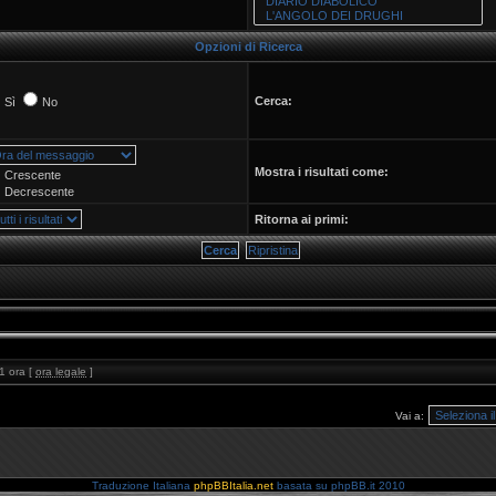
Opzioni di Ricerca
Cerca:
Sì
No
Mostra i risultati come:
Crescente
Decrescente
Ritorna ai primi:
1 ora [
ora legale
]
Vai a:
Traduzione Italiana
phpBBItalia.net
basata su phpBB.it 2010