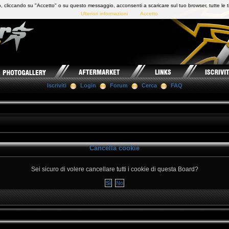
 cliccando su "Accetto" o su questo messaggio, acconsenti a scaricare sul tuo browser, tutte le t
Ulteriori informazioni
Accetto
Iscriviti
Login
Forum
Cerca
FAQ
Cancella cookie
Sei sicuro di volere cancellare tutti i cookie di questa Board?