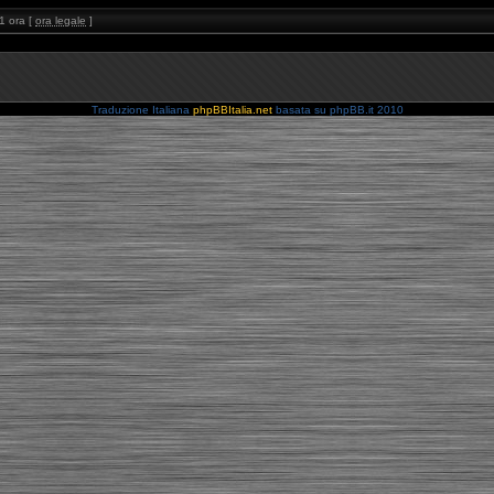
1 ora [
ora legale
]
Traduzione Italiana
phpBBItalia.net
basata su phpBB.it 2010