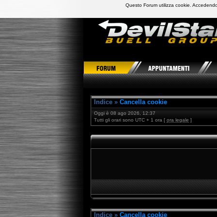
Questo Forum utilizza cookie. Accedendo,
DevilStars Club Buell Italia
Indice
»
Cancella cookie
Oggi è 08 ago 2026, 12:37
Tutti gli orari sono UTC + 1 ora [
ora legale
]
Indice
»
Cancella cookie