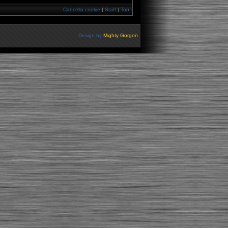
Cancella cookie
|
Staff
|
Top
Design by
Mighty Gorgon