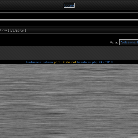
1 ora [
ora legale
]
Vai a:
Traduzione Italiana
phpBBItalia.net
basata su phpBB.it 2010