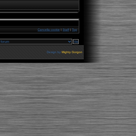
Cancella cookie
|
Staff
|
Top
Design by
Mighty Gorgon