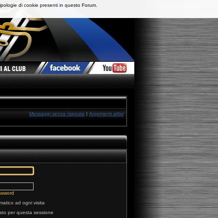
ipologie di cookie presenti in questo Forum.
Messaggi senza risposta
|
Argomenti attivi
ssword
matico ad ogni visita
tato per questa sessione