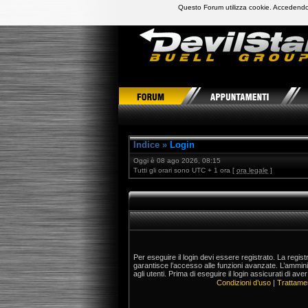
Questo Forum utilizza cookie. Accedendo,
DevilStars Club Buell Italia
Indice
»
Login
Oggi è 08 ago 2026, 08:15
Tutti gli orari sono UTC + 1 ora [
ora legale
]
Per eseguire il login devi essere registrato. La regis
garantisce l’accesso alle funzioni avanzate. L’ammin
agli utenti. Prima di eseguire il login assicurati di aver
Condizioni d’uso
|
Trattamen