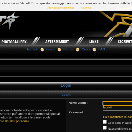
 cliccando su "Accetto" o su questo messaggio, acconsenti a scaricare sul tuo browser, tutte le t
Ulteriori informazioni
Accetto
Iscriviti
Login
Forum
Cerca
FAQ
Login
Login
Nome utente:
Iscriviti
trazione richiede solo pochi secondi e
Password:
istratore può anche dare permessi speciali
Ho dimenticato la pa
 letto i termini d’uso e le varie regole.
to dei dati personali
Collegami in auto
Nascondi il mio s