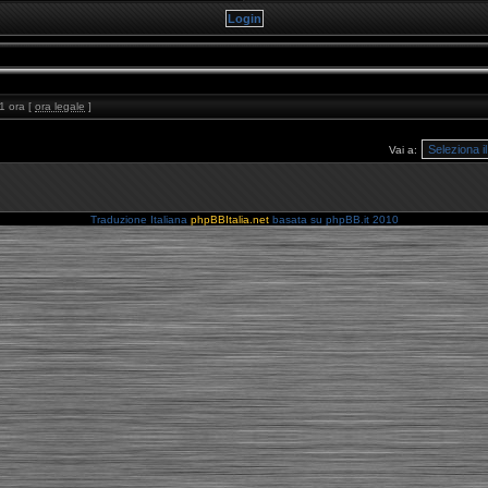
1 ora [
ora legale
]
Vai a:
Traduzione Italiana
phpBBItalia.net
basata su phpBB.it 2010