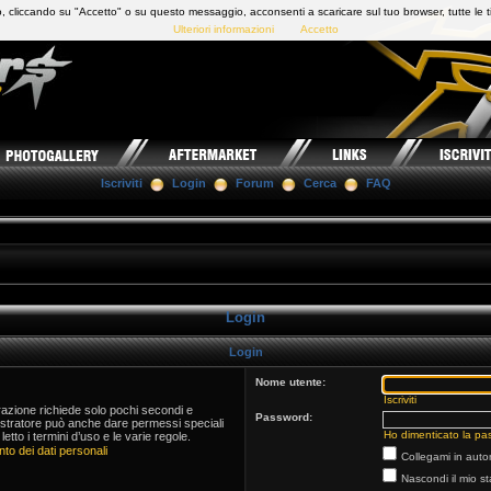
 cliccando su "Accetto" o su questo messaggio, acconsenti a scaricare sul tuo browser, tutte le t
Ulteriori informazioni
Accetto
Iscriviti
Login
Forum
Cerca
FAQ
Login
Login
Nome utente:
Iscriviti
trazione richiede solo pochi secondi e
Password:
istratore può anche dare permessi speciali
Ho dimenticato la pa
 letto i termini d’uso e le varie regole.
to dei dati personali
Collegami in auto
Nascondi il mio s