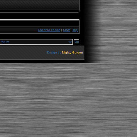
Cancella cookie
|
Staff
|
Top
Design by
Mighty Gorgon