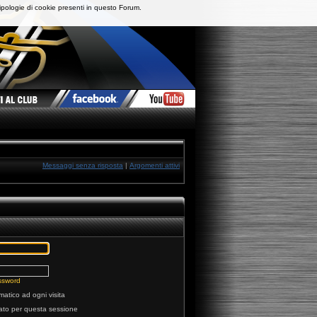
ipologie di cookie presenti in questo Forum.
Messaggi senza risposta
|
Argomenti attivi
ssword
matico ad ogni visita
tato per questa sessione