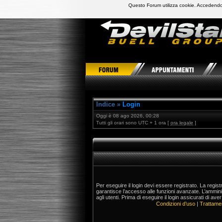
Questo Forum utilizza cookie. Accedendo,
DevilStars Club Buell Italia
Indice
»
Login
Oggi è 08 ago 2026, 00:28
Tutti gli orari sono UTC + 1 ora [
ora legale
]
Per eseguire il login devi essere registrato. La regis
garantisce l’accesso alle funzioni avanzate. L’ammin
agli utenti. Prima di eseguire il login assicurati di aver
Condizioni d’uso
|
Trattamen