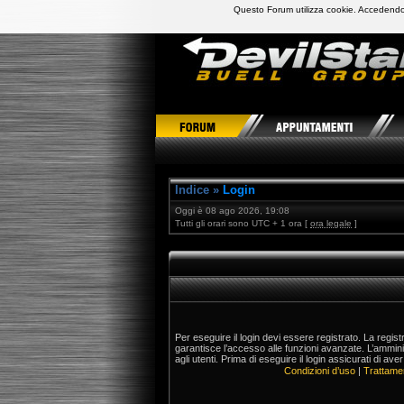
Questo Forum utilizza cookie. Accedendo,
DevilStars Club Buell Italia
Indice
»
Login
Oggi è 08 ago 2026, 19:08
Tutti gli orari sono UTC + 1 ora [
ora legale
]
Per eseguire il login devi essere registrato. La regis
garantisce l’accesso alle funzioni avanzate. L’ammin
agli utenti. Prima di eseguire il login assicurati di aver
Condizioni d’uso
|
Trattamen