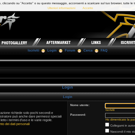
 cliccando su "Accetto" o su questo messaggio, acconsenti a scaricare sul tuo browser, tutte le t
Ulteriori informazioni
Accetto
Iscriviti
Login
Forum
Cerca
FAQ
Login
Login
Nome utente:
Iscriviti
trazione richiede solo pochi secondi e
Password:
istratore può anche dare permessi speciali
Ho dimenticato la pa
 letto i termini d’uso e le varie regole.
to dei dati personali
Collegami in auto
Nascondi il mio s