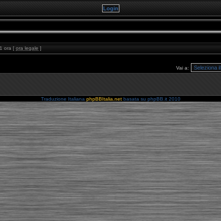
1 ora [
ora legale
]
Vai a:
Traduzione Italiana
phpBBItalia.net
basata su phpBB.it 2010