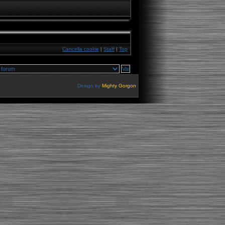
Cancella cookie
|
Staff
|
Top
Design by
Mighty Gorgon