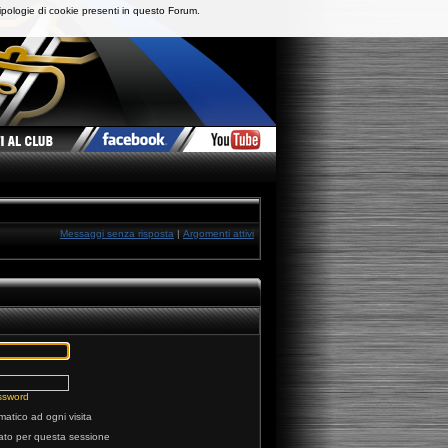
ipologie di cookie presenti in questo Forum.
Messaggi senza risposta
|
Argomenti attivi
ssword
matico ad ogni visita
tato per questa sessione