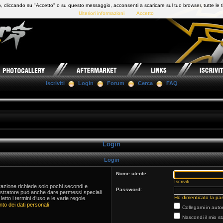
 cliccando su "Accetto" o su questo messaggio, acconsenti a scaricare sul tuo browser, tutte le t
Ulteriori informazioni
Accetto
Iscriviti
Login
Forum
Cerca
FAQ
Login
Login
Nome utente:
Iscriviti
trazione richiede solo pochi secondi e
Password:
istratore può anche dare permessi speciali
Ho dimenticato la pa
 letto i termini d’uso e le varie regole.
to dei dati personali
Collegami in auto
Nascondi il mio s