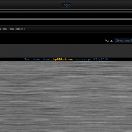
1 ora [
ora legale
]
Vai a:
Traduzione Italiana
phpBBItalia.net
basata su phpBB.it 2010