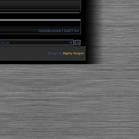
Cancella cookie
|
Staff
|
Top
Design by
Mighty Gorgon