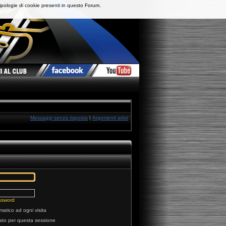
ipologie di cookie presenti in questo Forum.
Messaggi senza risposta
|
Argomenti attivi
ssword
matico ad ogni visita
tato per questa sessione