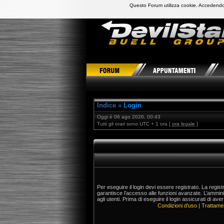
Questo Forum utilizza cookie. Accedendo,
DevilStars Club Buell Italia
Indice
»
Login
Oggi è 06 ago 2026, 00:43
Tutti gli orari sono UTC + 1 ora [
ora legale
]
Per eseguire il login devi essere registrato. La regis
garantisce l’accesso alle funzioni avanzate. L’ammin
agli utenti. Prima di eseguire il login assicurati di aver
Condizioni d’uso
|
Trattamen