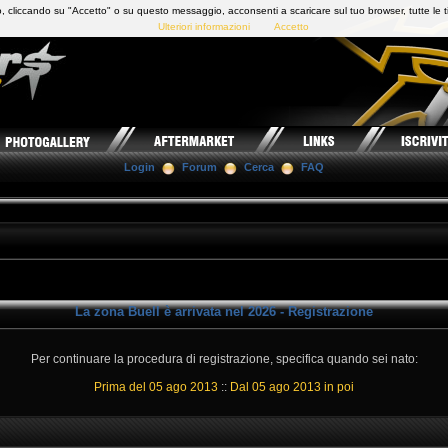
 cliccando su "Accetto" o su questo messaggio, acconsenti a scaricare sul tuo browser, tutte le t
Ulteriori informazioni
Accetto
Login
Forum
Cerca
FAQ
La zona Buell è arrivata nel 2026 - Registrazione
Per continuare la procedura di registrazione, specifica quando sei nato:
Prima del 05 ago 2013
::
Dal 05 ago 2013 in poi