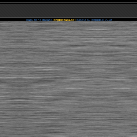
Traduzione Italiana
phpBBItalia.net
basata su phpBB.it 2010