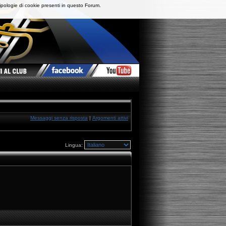
ipologie di cookie presenti in questo Forum.
Messaggi senza risposta
|
Argomenti attivi
Lingua: