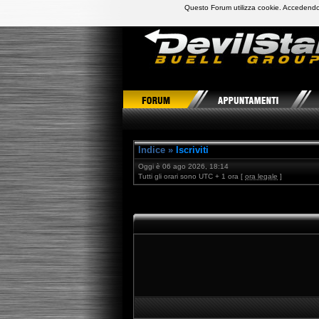
Questo Forum utilizza cookie. Accedendo,
DevilStars Club Buell Italia
Indice
»
Iscriviti
Oggi è 06 ago 2026, 18:14
Tutti gli orari sono UTC + 1 ora [
ora legale
]