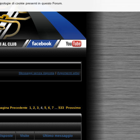
ipologie di cookie presenti in questo Forum.
Messaggi senza risposta
|
Argomenti attivi
 pagina
Precedente
1
,
2
,
3
,
4
,
5
,
6
,
7
...
533
Prossimo
isposte
Visite
Ultimo messaggio