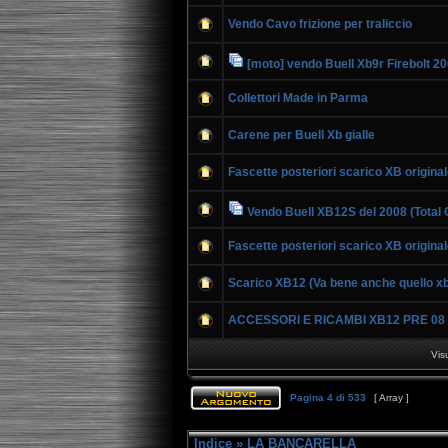
Vendo Cavo frizione per traliccio
[moto] vendo Buell Xb9r Firebolt 2
Collettori Made in Parma
Carene per Buell Xb gialle
Fascette posteriori scarico XB original
Vendo Buell XB12S del 2008 (Total
Fascette posteriori scarico XB original
Scarico XB12 (Va bene anche quello x
ACCESSORI E RICAMBI XB12 PRE 08
Vis
Pagina
4
di
533
[ Array ]
Indice
»
LA BANCARELLA