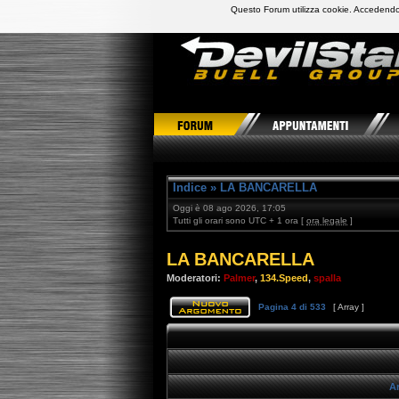
Questo Forum utilizza cookie. Accedendo,
DevilStars Club Buell Italia
Indice
»
LA BANCARELLA
Oggi è 08 ago 2026, 17:05
Tutti gli orari sono UTC + 1 ora [
ora legale
]
LA BANCARELLA
Moderatori:
Palmer
,
134.Speed
,
spalla
Pagina
4
di
533
[ Array ]
Ar