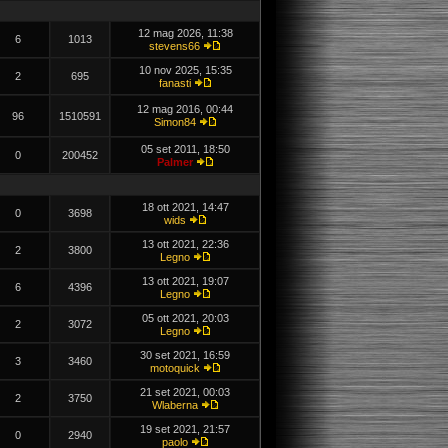
12 mag 2026, 11:38
6
1013
stevens66
10 nov 2025, 15:35
2
695
fanasti
12 mag 2016, 00:44
96
1510591
Simon84
05 set 2011, 18:50
0
200452
Palmer
18 ott 2021, 14:47
0
3698
wids
13 ott 2021, 22:36
2
3800
Legno
13 ott 2021, 19:07
6
4396
Legno
05 ott 2021, 20:03
2
3072
Legno
30 set 2021, 16:59
3
3460
motoquick
21 set 2021, 00:03
2
3750
Wlaberna
19 set 2021, 21:57
0
2940
paolo