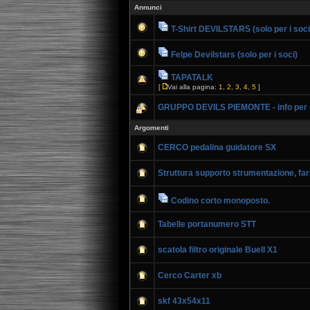
Annunci
T-Shirt DEVILSTARS (solo per i soci
Felpe Devilstars (solo per i soci)
TAPATALK
[
Vai alla pagina:
1
,
2
,
3
,
4
,
5
]
GRUPPO DEVILS PIEMONTE - info per g
Argomenti
CERCO pedalina guidatore SX
Struttura supporto strumentazione, fari
Codino corto monoposto.
Tabelle portanumero STT
scatola filtro originale Buell X1
Cerco Carter xb
skf 43x54x11