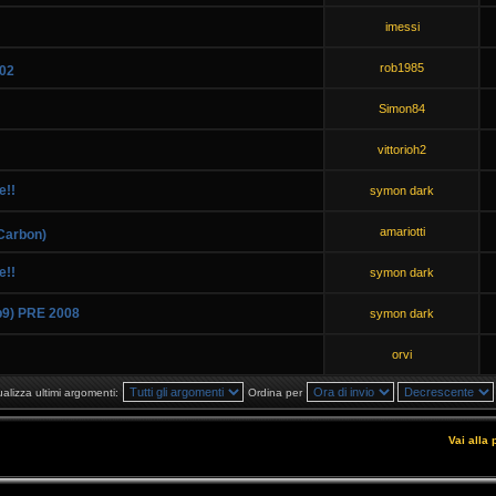
imessi
rob1985
002
Simon84
vittorioh2
e!!
symon dark
amariotti
 Carbon)
e!!
symon dark
b9) PRE 2008
symon dark
orvi
ualizza ultimi argomenti:
Ordina per
Vai alla