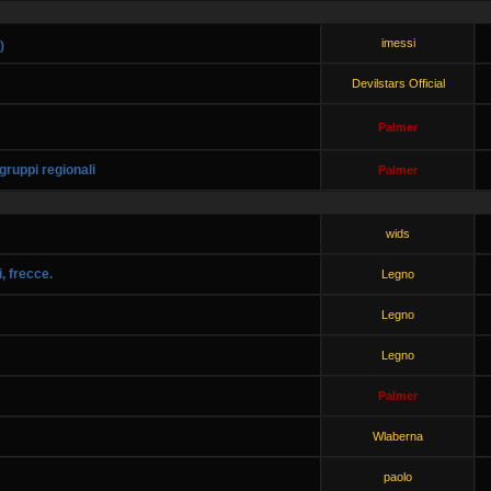
imessi
)
Devilstars Official
Palmer
ruppi regionali
Palmer
wids
, frecce.
Legno
Legno
Legno
Palmer
Wlaberna
paolo