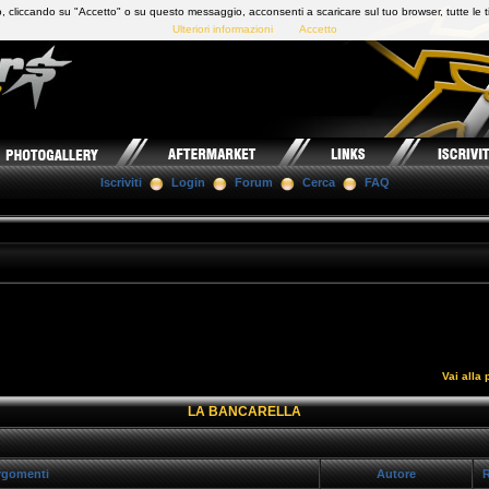
 cliccando su "Accetto" o su questo messaggio, acconsenti a scaricare sul tuo browser, tutte le t
Ulteriori informazioni
Accetto
Iscriviti
Login
Forum
Cerca
FAQ
Vai alla
LA BANCARELLA
gomenti
Autore
R