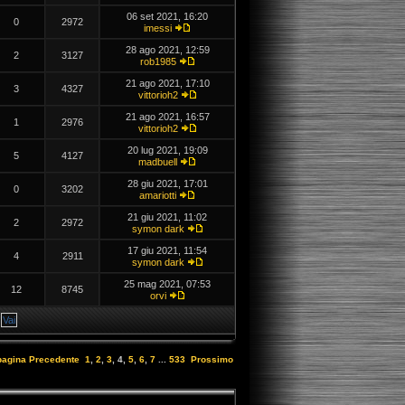
06 set 2021, 16:20
0
2972
imessi
28 ago 2021, 12:59
2
3127
rob1985
21 ago 2021, 17:10
3
4327
vittorioh2
21 ago 2021, 16:57
1
2976
vittorioh2
20 lug 2021, 19:09
5
4127
madbuell
28 giu 2021, 17:01
0
3202
amariotti
21 giu 2021, 11:02
2
2972
symon dark
17 giu 2021, 11:54
4
2911
symon dark
25 mag 2021, 07:53
12
8745
orvi
 pagina
Precedente
1
,
2
,
3
,
4
,
5
,
6
,
7
...
533
Prossimo