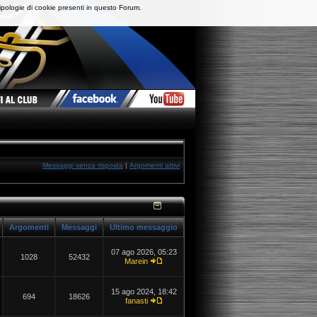
ipologie di cookie presenti in questo Forum.
Messaggi senza risposta
|
Argomenti attivi
Argomenti
Messaggi
Ultimo messaggio
07 ago 2026, 05:23
1028
52432
Marein
15 ago 2024, 18:42
694
18626
fanasti