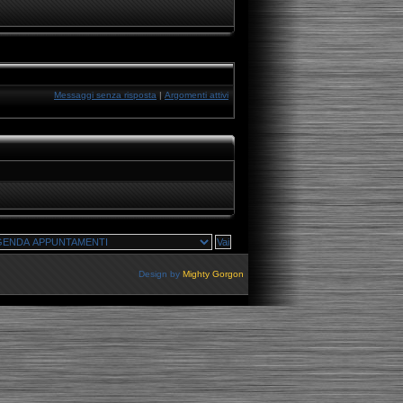
Messaggi senza risposta
|
Argomenti attivi
Design by
Mighty Gorgon