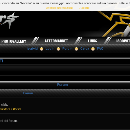
 cliccando su "Accetto" o su questo messaggio, acconsenti a scaricare sul tuo browser, tutte le t
Ulteriori informazioni
Accetto
Iscriviti
Login
Forum
Cerca
FAQ
TI
Forum
Forum
 clab.
vilstars Official
isti del forum.