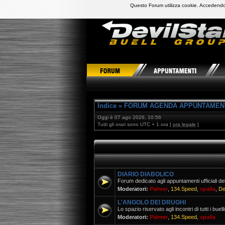
Questo Forum utilizza cookie. Accedendo,
DevilStars Club Buell Italia
Indice
»
FORUM AGENDA APPUNTAMEN
Oggi è 07 ago 2026, 10:56
Tutti gli orari sono UTC + 1 ora [
ora legale
]
DIARIO DIABOLICO
Forum dedicato agli appuntamenti ufficiali del
Moderatori:
Palmer
,
134.Speed
,
spalla
,
De
L'ANGOLO DEI DRUGHI
Lo spazio riservato agli incontri di tutti i buell
Moderatori:
Palmer
,
134.Speed
,
spalla