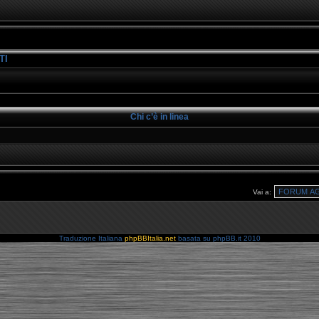
TI
Chi c’è in linea
Vai a:
Traduzione Italiana
phpBBItalia.net
basata su phpBB.it 2010