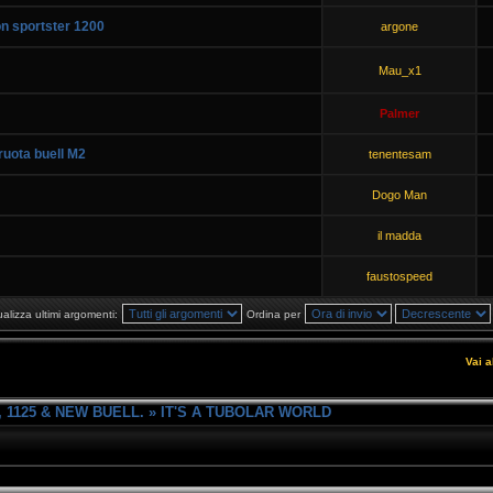
n sportster 1200
argone
Mau_x1
Palmer
ruota buell M2
tenentesam
Dogo Man
il madda
faustospeed
ualizza ultimi argomenti:
Ordina per
Vai a
 1125 & NEW BUELL.
»
IT'S A TUBOLAR WORLD