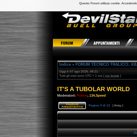
Questo Forum utilizza cookie. Accedendo,
DevilStars Club Buell Italia
Indice
»
FORUM TECNICO TRALICCI, XB,
Oggi è 07 ago 2026, 08:21
Tutti gli orari sono UTC + 1 ora [
ora legale
]
IT'S A TUBOLAR WORLD
Moderatori:
Palmer
,
134.Speed
Pagina
3
di
12
[ Array ]
Ar