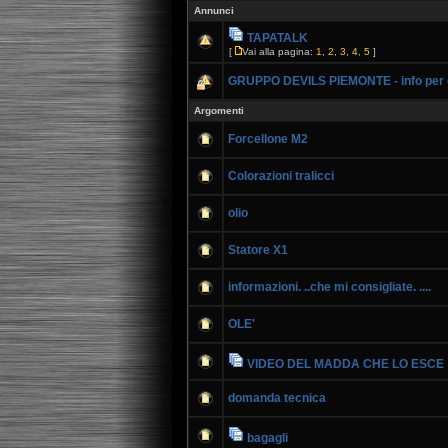
Annunci
TAPATALK
[
Vai alla pagina:
1
,
2
,
3
,
4
,
5
]
GRUPPO DEVILS PIEMONTE - info per g
Argomenti
Forcellone M2
Colorazioni tralicci
olio
Statore X1
informazioni. ..che mi consigliate. ....
OLE'
VIDEO DEL MADDA CHE LO ESCE
domanda tecnica
bagagli