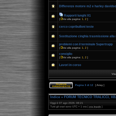
Differenze motore m2 e harley davidso
Rapporti lunghi X1
[
Vai alla pagina:
1
,
2
]
cerco copribulloni teste
Sostituzione cinghia trasmissione alla 
problemi con il terminale Supertrapp
[
Vai alla pagina:
1
,
2
]
consiglio
[
Vai alla pagina:
1
,
2
]
Lavori in corso
Vis
Pagina
3
di
12
[ Array ]
Indice
»
FORUM TECNICO TRALICCI, XB,
Oggi è 07 ago 2026, 08:21
Tutti gli orari sono UTC + 1 ora [
ora legale
]