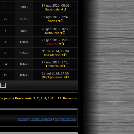
17 ago 2015, 06:02
3
5085
Supercats
03 ago 2015, 22:46
22
11778
ciodos
26 gen 2015, 16:50
7
4642
twinbuells
22 gen 2015, 15:18
20
12007
Palmer
31 dic 2014, 19:34
25
11558
bossdeifiori
17 nov 2014, 17:15
34
16663
Umberto
17 set 2014, 14:55
19
16605
Blackpegasus
lla pagina
Precedente
1
,
2
,
3
,
4
,
5
,
6
...
12
Prossimo
Messaggi senza risposta
|
Argomenti attivi