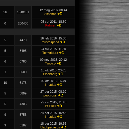
12 mag 2016, 00:44
96
1510131
Simon84
05 set 2011, 18:50
0
200403
Palmer
16 feb 2016, 15:38
5
4470
faustospeed
24 dic 2015, 11:30
5
8495
Tomvriderx
09 nov 2015, 20:12
6
6786
Tropico
10 ott 2015, 23:01
1
3600
Blackberg
02 ott 2015, 16:49
10
6173
il madda
27 set 2015, 08:10
5
3899
peogrossi
25 set 2015, 11:43
6
4306
Pit Buell
24 set 2015, 16:43
9
5756
il madda
18 set 2015, 19:55
9
5187
Blackpegasus