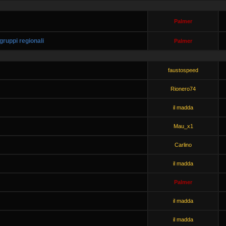
Palmer
ruppi regionali
Palmer
faustospeed
Rionero74
il madda
Mau_x1
Carlino
il madda
Palmer
il madda
il madda