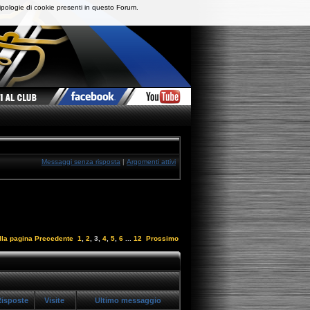
ipologie di cookie presenti in questo Forum.
Messaggi senza risposta
|
Argomenti attivi
lla pagina
Precedente
1
,
2
,
3
,
4
,
5
,
6
...
12
Prossimo
isposte
Visite
Ultimo messaggio