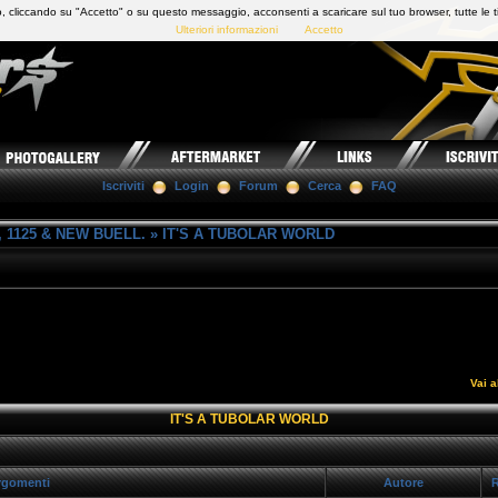
 cliccando su "Accetto" o su questo messaggio, acconsenti a scaricare sul tuo browser, tutte le t
Ulteriori informazioni
Accetto
Iscriviti
Login
Forum
Cerca
FAQ
 1125 & NEW BUELL.
»
IT'S A TUBOLAR WORLD
Vai a
IT'S A TUBOLAR WORLD
gomenti
Autore
R