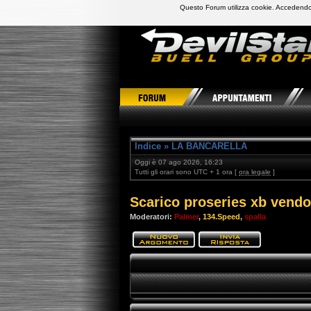
Questo Forum utilizza cookie. Accedendo,
DevilStars Club Buell Italia
Indice
»
LA BANCARELLA
Oggi è 07 ago 2026, 16:23
Tutti gli orari sono UTC + 1 ora [
ora legale
]
Scarico proseries xb vendo
Moderatori:
Palmer
,
134.Speed
,
spalla