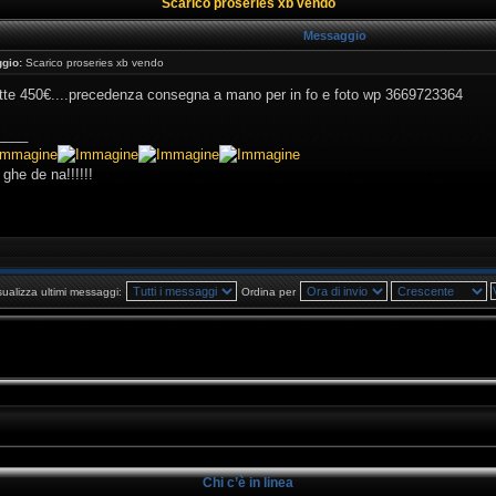
Scarico proseries xb vendo
Messaggio
gio:
Scarico proseries xb vendo
ette 450€....precedenza consegna a mano per in fo e foto wp 3669723364
____
ghe de na!!!!!!
sualizza ultimi messaggi:
Ordina per
Chi c’è in linea