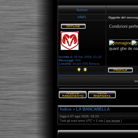
Autore
b&j81
Oggetto del messag
Condizioni perf
_____________
quant ghe de na 
Iscritto il:
08 feb 2008, 01:32
Messaggi:
434
Località:
lonato D/G Brescia
Vi
Indice
»
LA BANCARELLA
Oggi è 07 ago 2026, 16:23
Tutti gli orari sono UTC + 1 ora [
ora legale
]