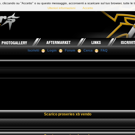
 cliccando su "Accetto" o su questo messaggio, acconsenti a scaricare sul tuo browser, tutte le t
Ulteriori informazioni
Accetto
Iscriviti
Login
Forum
Cerca
FAQ
Scarico proseries xb vendo