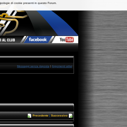
ipologie di cookie presenti in questo Forum.
Messaggi senza risposta
|
Argomenti attivi
Precedente
|
Successivo