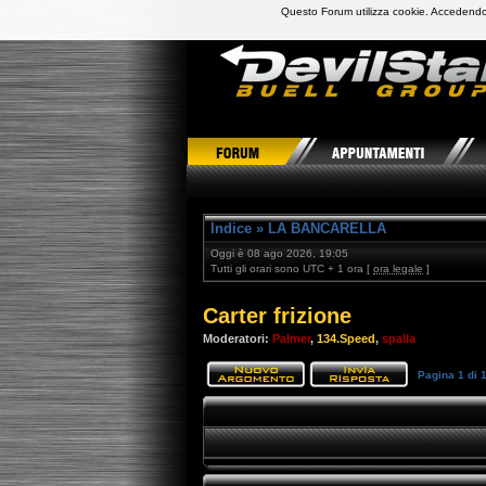
Questo Forum utilizza cookie. Accedendo,
DevilStars Club Buell Italia
Indice
»
LA BANCARELLA
Oggi è 08 ago 2026, 19:05
Tutti gli orari sono UTC + 1 ora [
ora legale
]
Carter frizione
Moderatori:
Palmer
,
134.Speed
,
spalla
Pagina
1
di