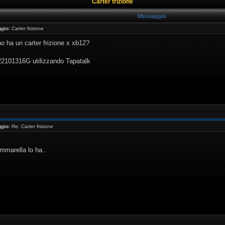
Carter frizione
Messaggio
gio:
Carter frizione
o ha un carter frizione x xb12?
 22101316G utilizzando Tapatalk
gio:
Re: Carter frizione
marella lo ha..