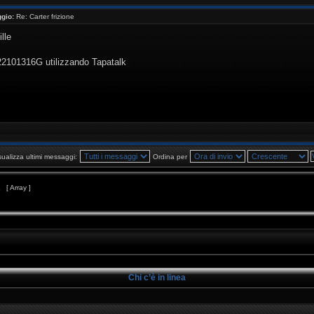
gio:
Re: Carter frizione
lle
 22101316G utilizzando Tapatalk
sualizza ultimi messaggi:
Ordina per
1
[ Array ]
Chi c’è in linea