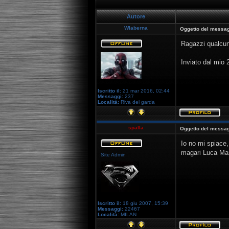
Autore
Wlaberna
Oggetto del messag
Ragazzi qualcun
Inviato dal mio
Iscritto il:
21 mar 2016, 02:44
Messaggi:
237
Località:
Riva del garda
spalla
Oggetto del messag
Io no mi spiace,
magari Luca Mam
Site Admin
Iscritto il:
18 giu 2007, 15:39
Messaggi:
22467
Località:
MILAN