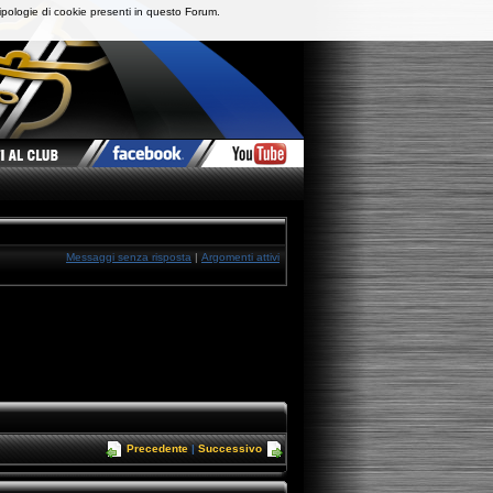
ipologie di cookie presenti in questo Forum.
Messaggi senza risposta
|
Argomenti attivi
Precedente
|
Successivo