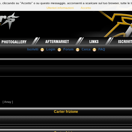
 cliccando su "Accetto" o su questo messaggio, acconsenti a scaricare sul tuo browser, tutte le t
Ulteriori informazioni
Accetto
Iscriviti
Login
Forum
Cerca
FAQ
1
[ Array ]
Carter frizione