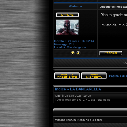
Wlaberna
Oggetto del messag
Risolto grazie mi
Inviato dal mio
Iscritto il:
21 mar 2016, 02:44
Messaggi:
237
Località:
Riva del garda
Vi
Pagina
1
di
Indice
»
LA BANCARELLA
Oggi è 08 ago 2026, 19:05
Tutti gli orari sono UTC + 1 ora [
ora legale
]
Visitano il forum: Nessuno e 3 ospiti