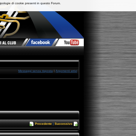
ipologie di cookie presenti in questo Forum.
Messaggi senza risposta
|
Argomenti attivi
Precedente
|
Successivo