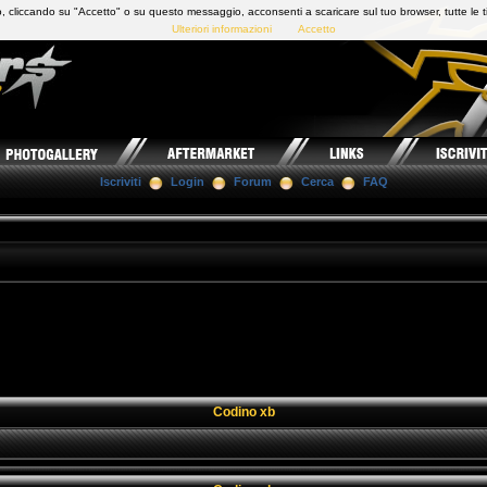
 cliccando su "Accetto" o su questo messaggio, acconsenti a scaricare sul tuo browser, tutte le t
Ulteriori informazioni
Accetto
Iscriviti
Login
Forum
Cerca
FAQ
Codino xb