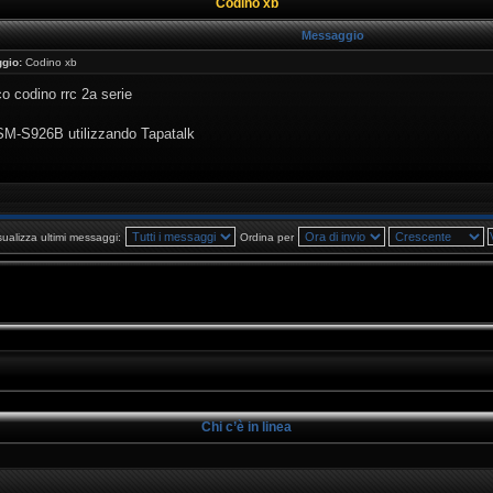
Codino xb
Messaggio
gio:
Codino xb
co codino rrc 2a serie
 SM-S926B utilizzando Tapatalk
sualizza ultimi messaggi:
Ordina per
Chi c’è in linea