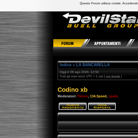
Questo Forum utilizza cookie. Accedendo,
DevilStars Club Buell Italia
Indice
»
LA BANCARELLA
Oggi è 08 ago 2026, 12:50
Tutti gli orari sono UTC + 1 ora [
ora legale
]
Codino xb
Moderatori:
Palmer
,
134.Speed
,
spalla