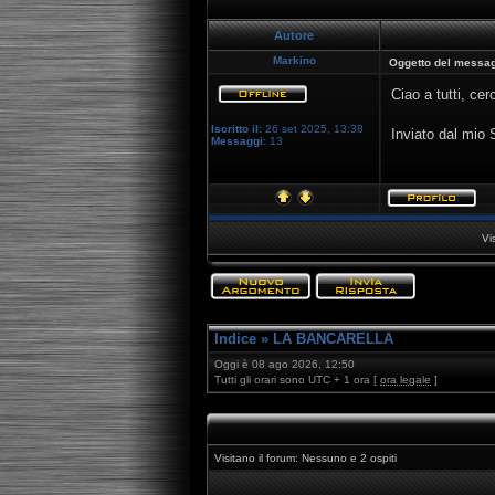
Autore
Markino
Oggetto del messag
Ciao a tutti, cer
Iscritto il:
26 set 2025, 13:38
Inviato dal mio
Messaggi:
13
Vi
Indice
»
LA BANCARELLA
Oggi è 08 ago 2026, 12:50
Tutti gli orari sono UTC + 1 ora [
ora legale
]
Visitano il forum: Nessuno e 2 ospiti