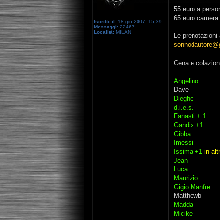
55 euro a perso
65 euro camera 
Iscritto il:
18 giu 2007, 15:39
Messaggi:
22467
Località:
MILAN
Le prenotazioni
sonnodautore@
Cena e colazione
Angelino
Dave
Dieghe
d.i.e.s.
Fanasti + 1
Gandix +1
Gibba
Imessi
Issima +1
in alt
Jean
Luca
Maurizio
Gigio Manfre
Matthewb
Madda
Micike