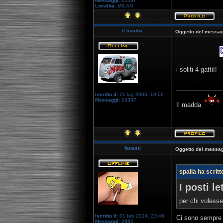
Messaggi:
22467
Località:
MILAN
il madda
Oggetto del messag
i soliti 4 gatti!!
_____________
Iscritto il:
21 lug 2006, 10:06
Messaggi:
10337
Il madda
fanasti
Oggetto del messag
spalla ha scritt
I posti l
per chi volesse
Iscritto il:
01 feb 2014, 23:46
Ci sono sempre 
Messaggi:
2984