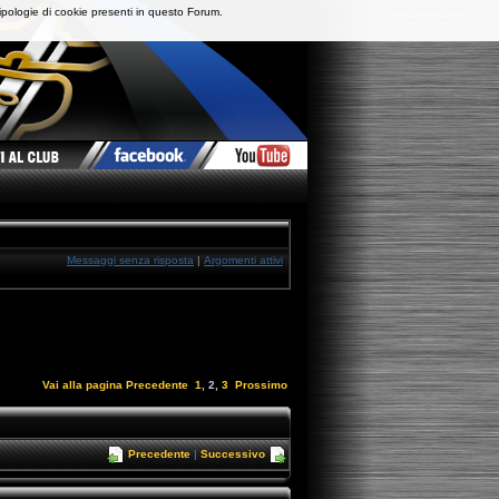
ipologie di cookie presenti in questo Forum.
Messaggi senza risposta
|
Argomenti attivi
Vai alla pagina
Precedente
1
,
2
,
3
Prossimo
Precedente
|
Successivo