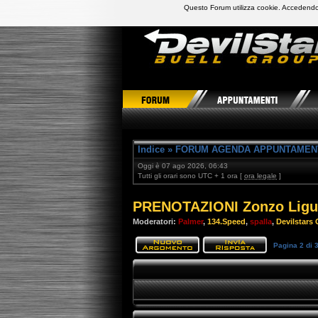
Questo Forum utilizza cookie. Accedendo,
DevilStars Club Buell Italia
Indice
»
FORUM AGENDA APPUNTAMEN
Oggi è 07 ago 2026, 06:43
Tutti gli orari sono UTC + 1 ora [
ora legale
]
PRENOTAZIONI Zonzo Ligur
Moderatori:
Palmer
,
134.Speed
,
spalla
,
Devilstars O
Pagina
2
di