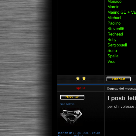
Monaco
Marein
Marino GE + V
Michael
Paolino
Steven66
Redhead
Roby
Sergiobuell
Serra
Spalla
Vico
spalla
Oggetto del messag
I posti l
Site Admin
per chi volesse a
Iscritto il:
18 giu 2007, 15:39