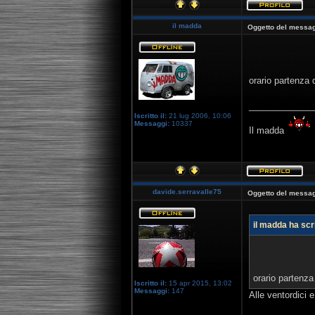
il madda
Oggetto del messag
orario partenza 
_____________
Iscritto il:
21 lug 2006, 10:06
Messaggi:
10337
Il madda
davide.serravalle75
Oggetto del messag
il madda ha scri
orario partenza
Iscritto il:
15 apr 2015, 13:02
Messaggi:
147
Alle ventordici 