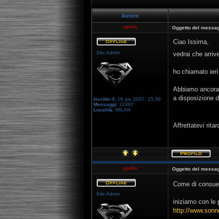
Autore
spalla
Oggetto del messag
Ciao Issima,
Site Admin
vedrai che arriv
ho chiamato ieri
Abbiamo ancora 2
a disposizione di 
Iscritto il:
18 giu 2007, 15:39
Messaggi:
22467
Località:
MILAN
Affrettatevi rita
spalla
Oggetto del messag
Come di consuet
Site Admin
iniziamo con le 
http://www.sonno