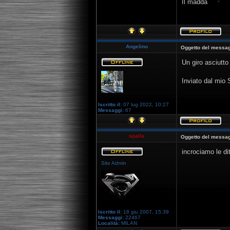
Il madda
Angelino
Oggetto del messag
Un giro asciutto
Inviato dal mio
Iscritto il:
07 lug 2022, 10:27
Messaggi:
67
spalla
Oggetto del messag
incrociamo le di
Site Admin
Iscritto il:
18 giu 2007, 15:39
Messaggi:
22467
Località:
MILAN