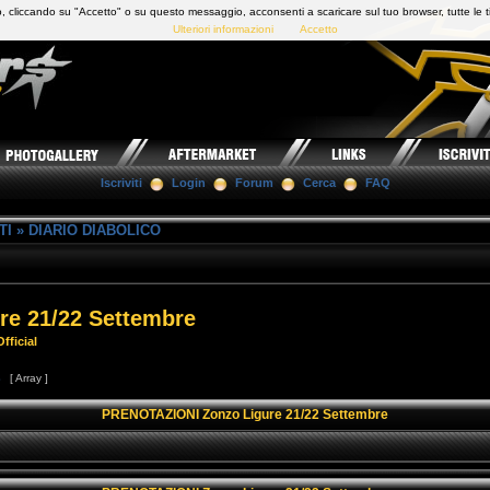
 cliccando su "Accetto" o su questo messaggio, acconsenti a scaricare sul tuo browser, tutte le t
Ulteriori informazioni
Accetto
Iscriviti
Login
Forum
Cerca
FAQ
TI
»
DIARIO DIABOLICO
e 21/22 Settembre
fficial
3
[ Array ]
PRENOTAZIONI Zonzo Ligure 21/22 Settembre