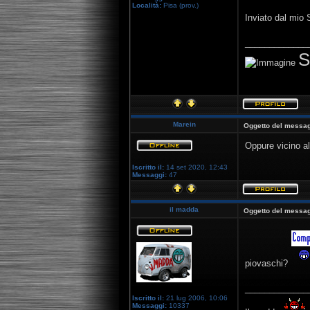
Località:
Pisa (prov.)
Inviato dal mio
_____________
S
Marein
Oggetto del messag
Oppure vicino al
Iscritto il:
14 set 2020, 12:43
Messaggi:
47
il madda
Oggetto del messag
piovaschi?
_____________
Iscritto il:
21 lug 2006, 10:06
Messaggi:
10337