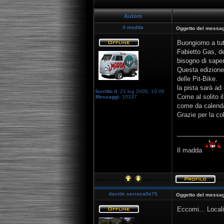
Autore
il madda
Oggetto del messag
Buongiorno a tut
Fabietto Gas, de
bisogno di saper
Questa edizione 
delle Pit-Bike.
la pista sarà ad 
Iscritto il:
21 lug 2006, 10:06
Come al solito i
Messaggi:
10337
come da calendar
Grazie per la co
_____________
Il madda
davide.serravalle75
Oggetto del messag
Eccomi... Local