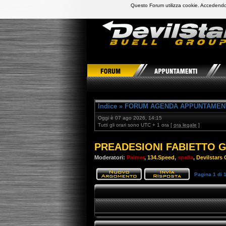
Questo Forum utilizza cookie. Accedendo,
DevilStars Club Buell Italia
Indice
»
FORUM AGENDA APPUNTAMEN
Oggi è 07 ago 2026, 14:15
Tutti gli orari sono UTC + 1 ora [
ora legale
]
PREADESIONI FABIETTO GA
Moderatori:
Palmer
,
134.Speed
,
spalla
,
Devilstars O
Pagina
1
di