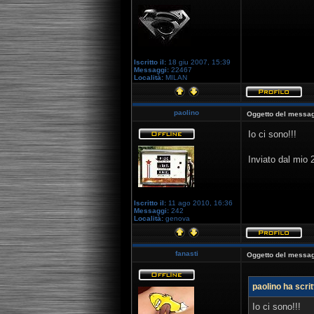
Iscritto il:
18 giu 2007, 15:39
Messaggi:
22467
Località:
MILAN
paolino
Oggetto del messag
Io ci sono!!!
Inviato dal mio
Iscritto il:
11 ago 2010, 16:36
Messaggi:
242
Località:
genova
fanasti
Oggetto del messag
paolino ha scrit
Io ci sono!!!