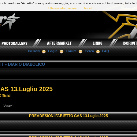
 cliccando su "Accetto" o su questo messaggio, acconsenti a scaricare sul tuo browser, tutte le t
Ulteriori informazioni
Accetto
Iscriviti
Login
Forum
Cerca
FAQ
TI
»
DIARIO DIABOLICO
S 13.Luglio 2025
fficial
1
[ Array ]
PREADESIONI FABIETTO GAS 13.Luglio 2025