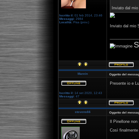
Inviato dal mi
Iscritto il:
01 feb 2014, 23:46
Messaggi:
2984
Località:
Pisa (prov.)
Inviato dal mio
_____________
S
Marein
Oggetto del messag
Presente io e L
Iscritto il:
14 set 2020, 12:43
Messaggi:
47
stevens66
Oggetto del messag
Il Pinellone no
Così finalmente