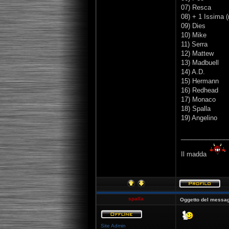
07) Resca
08) + 1 Issima 
09) Dies
10) Mike
11) Serra
12) Mattew
13) Madbuell
14) A.D.
15) Hermann
16) Redhead
17) Monaco
18) Spalla
19) Angelino
_____________
Il madda
spalla
Oggetto del messag
Site Admin