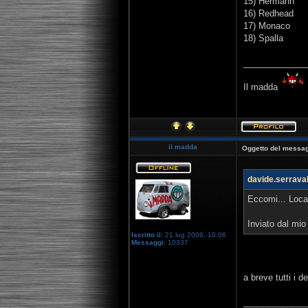
15) Hermann
16) Redhead
17) Monaco
18) Spalla
_____________
Il madda
il madda
Oggetto del messag
davide.serraval
Eccomi... Loca
Inviato dal mi
Iscritto il:
21 lug 2006, 10:06
Messaggi:
10337
a breve tutti i d
_____________