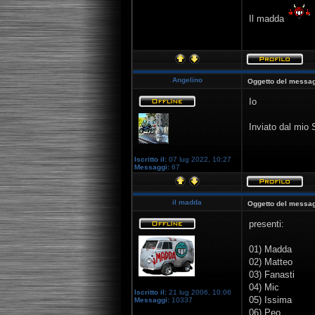
Il madda
Angelino
Oggetto del messag
Io
Inviato dal mio
Iscritto il:
07 lug 2022, 10:27
Messaggi:
67
il madda
Oggetto del messag
presenti:
01) Madda
02) Matteo
03) Fanasti
04) Mic
Iscritto il:
21 lug 2006, 10:06
05) Issima
Messaggi:
10337
06) Peo