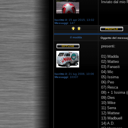
Inviato dal mio
Iscritto il:
15 apr 2015, 13:02
Messaggi:
147
il madda
Oggetto del messag
presenti:
01) Madda
02) Matteo
03) Fanasti
04) Mic
Iscritto il:
21 lug 2006, 10:06
05) Issima
Messaggi:
10337
06) Peo
07) Resca
08) + 1 Issima 
09) Dies
10) Mike
11) Serra
12) Mattew
13) Madbuell
14) A.D.