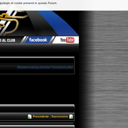
ipologie di cookie presenti in questo Forum.
Messaggi senza risposta
|
Argomenti attivi
Precedente
|
Successivo