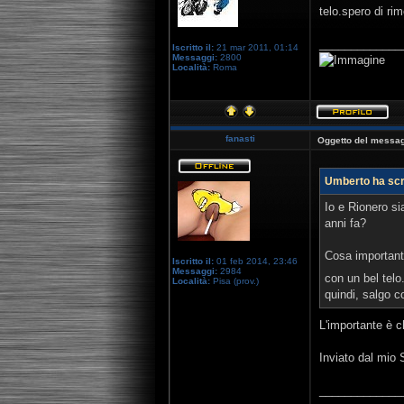
telo.spero di r
_____________
Iscritto il:
21 mar 2011, 01:14
Messaggi:
2800
Località:
Roma
fanasti
Oggetto del messag
Umberto ha scri
Io e Rionero s
anni fa?
Cosa importante
Iscritto il:
01 feb 2014, 23:46
Messaggi:
2984
con un bel tel
Località:
Pisa (prov.)
quindi, salgo c
L'importante è c
Inviato dal mio
_____________