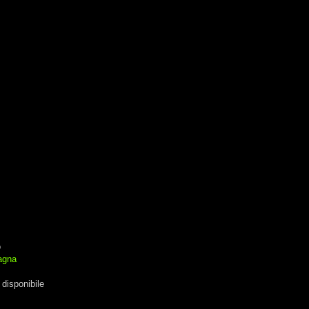
o
agna
disponibile