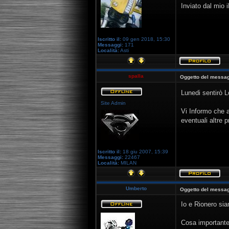
Inviato dal mio 
Iscritto il:
09 gen 2018, 15:30
Messaggi:
171
Località:
Asti
spalla
Oggetto del messag
Lunedi sentirò L
Site Admin
Vi Informo che a
eventuali altre p
Iscritto il:
18 giu 2007, 15:39
Messaggi:
22467
Località:
MILAN
Umberto
Oggetto del messag
Io e Rionero si
Cosa importante,