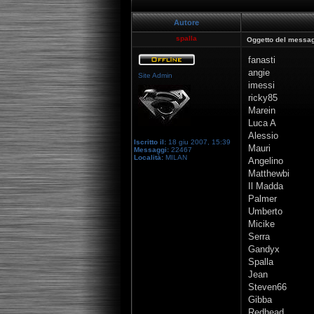
Autore
spalla
Oggetto del messag
fanasti
angie
Site Admin
imessi
ricky85
Marein
Luca A
Alessio
Iscritto il:
18 giu 2007, 15:39
Mauri
Messaggi:
22467
Località:
MILAN
Angelino
Matthewbi
Il Madda
Palmer
Umberto
Micike
Serra
Gandyx
Spalla
Jean
Steven66
Gibba
Redhead