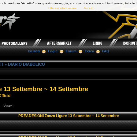
 cliccando su "Accetto" o su questo messaggio, acconsenti a scaricare sul tuo browser, tutte le t
Ulteriori informazioni
Accetto
Iscriviti
Login
Forum
Cerca
FAQ
TI
»
DIARIO DIABOLICO
 13 Settembre ~ 14 Settembre
fficial
2
[ Array ]
PREADESIONI Zonzo Ligure 13 Settembre ~ 14 Settembre