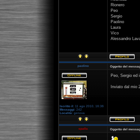
Rionero
Peo
Sergio
Paolino
Laura
Vico
Alessandro Lav
paolino
Oggetto del messag
Peo, Sergio ed i
Inviato dal mio
Iscritto il:
11 ago 2010, 16:36
Messaggi:
242
Località:
genova
spalla
Oggetto del messag