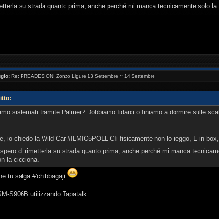
imetterla su strada quanto prima, anche perché mi manca tecnicamente solo la 
____
gio:
Re: PREADESIONI Zonzo Ligure 13 Settembre ~ 14 Settembre
tto:
iamo sistemati tramite Palmer? Dobbiamo fidarci o finiamo a dormire sulle s
, io chiedo la Wild Car #ILMIO5POLLICIi fisicamente non lo reggo, E in box, 
o.spero di rimetterla su strada quanto prima, anche perché mi manca tecnicame
on la cicciona.
he tu salga #'chibbagaji
 SM-S906B utilizzando Tapatalk
____