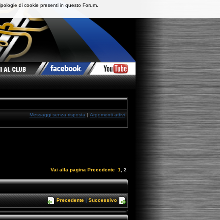
ipologie di cookie presenti in questo Forum.
Messaggi senza risposta
|
Argomenti attivi
Vai alla pagina
Precedente
1
,
2
Precedente
|
Successivo