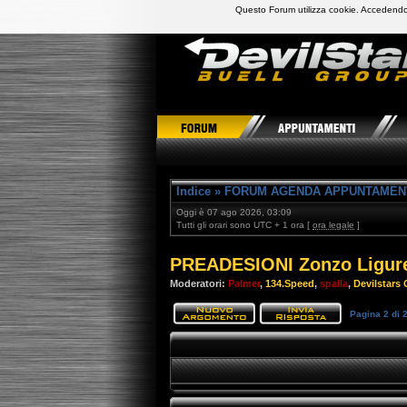
Questo Forum utilizza cookie. Accedendo,
DevilStars Club Buell Italia
Indice
»
FORUM AGENDA APPUNTAMEN
Oggi è 07 ago 2026, 03:09
Tutti gli orari sono UTC + 1 ora [
ora legale
]
PREADESIONI Zonzo Ligure
Moderatori:
Palmer
,
134.Speed
,
spalla
,
Devilstars O
Pagina
2
di