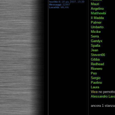
Iscritto il:
18 giu 2007, 15:39
Mauri
Messaggi:
22467
Località:
MILAN
Angelino
Matthewbi
Il Madda
Palmer
Umberto
Micike
Serra
Gandyx
Spalla
Jean
Steven66
Gibba
Redhead
Rionero
Peo
Sergio
Paolino
Laura
Vico
no pernott
Alessandro Lav
ancora 1 stanza 