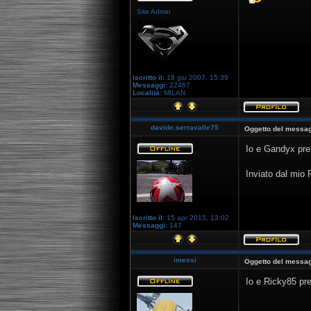
Site Admin
Iscritto il:
18 giu 2007, 15:39
Messaggi:
22467
Località:
MILAN
davide.serravalle75
Oggetto del messag
Io e Gandyx pre
Inviato dal mio
Iscritto il:
15 apr 2015, 13:02
Messaggi:
147
imessi
Oggetto del messag
Io e Ricky85 pre