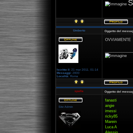
S
Umberto
Oggetto del messag
OVVIAMENTE
_____________
Iscritto il:
21 mar 2011, 01:14
Messaggi:
2800
Località:
Roma
spalla
Oggetto del messag
fanasti
angie
Site Admin
imessi
ricky85
Marein
Luca A
Alessio