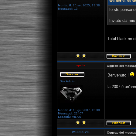
Wlaberna ha scr
Iscritto il:
26 set 2025, 13:38
Messaggi:
13
Io sto pensando
Inviato dal mi
Total black nn 
spalla
Oggetto del messag
Benvenuto !
Site Admin
la 2007 è un'ann
Iscritto il:
18 giu 2007, 15:39
Messaggi:
22467
Località:
MILAN
WILD DEVIL
Oggetto del messag