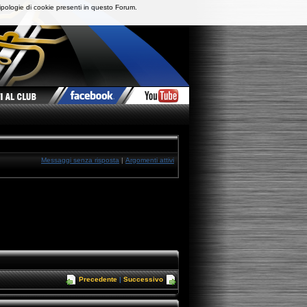
ipologie di cookie presenti in questo Forum.
Messaggi senza risposta
|
Argomenti attivi
Precedente
|
Successivo