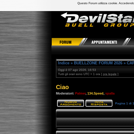
Questo Forum utilizza cookie. Accedendo,
DevilStars Club Buell Italia
Indice
»
BUELLZONE FORUM 2026
»
CAR
Oggi è 07 ago 2026, 16:53
Tutti gli orari sono UTC + 1 ora [
ora legale
]
Ciao
Moderatori:
Palmer
,
134.Speed
,
spalla
Pagina
1
di