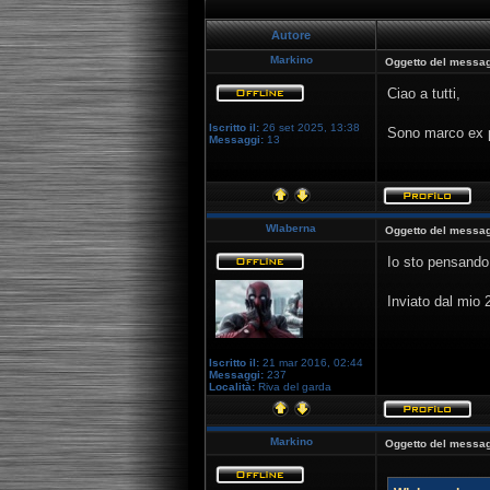
Autore
Markino
Oggetto del messag
Ciao a tutti,
Iscritto il:
26 set 2025, 13:38
Sono marco ex pr
Messaggi:
13
Wlaberna
Oggetto del messag
Io sto pensando 
Inviato dal mio
Iscritto il:
21 mar 2016, 02:44
Messaggi:
237
Località:
Riva del garda
Markino
Oggetto del messag