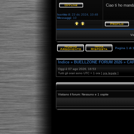
Ciao ti ho mand
Iscritto il:
23 dic 2024, 10:48
Messaggi:
10
Vi
Pagina
1
di
Indice
»
BUELLZONE FORUM 2026
»
CAR
Oggi è 07 ago 2026, 16:53
Tutti gli orari sono UTC + 1 ora [
ora legale
]
Visitano il forum: Nessuno e 1 ospite