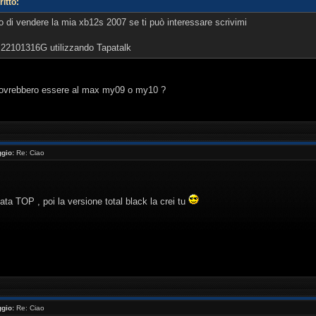
itto:
 di vendere la mia xb12s 2007 se ti può interessare scrivimi
o 22101316G utilizzando Tapatalk
dovrebbero essere al max my09 o my10 ?
gio:
Re: Ciao
ata TOP , poi la versione total black la crei tu
gio:
Re: Ciao