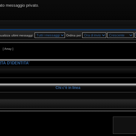
ato messaggio privato.
sualizza ultimi messaggi:
Ordina per
1
[ Array ]
TA D'IDENTITA'
Chi c’è in linea