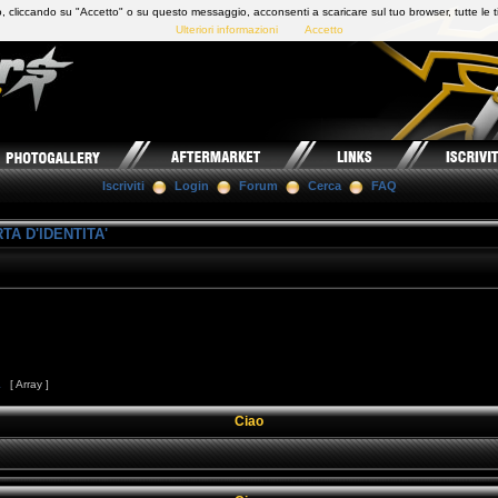
 cliccando su "Accetto" o su questo messaggio, acconsenti a scaricare sul tuo browser, tutte le t
Ulteriori informazioni
Accetto
Iscriviti
Login
Forum
Cerca
FAQ
TA D'IDENTITA'
1
[ Array ]
Ciao