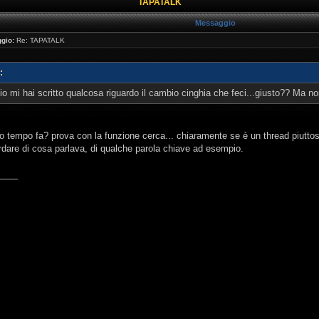
TAPATALK
Messaggio
gio:
Re: TAPATALK
:
mi hai scritto qualcosa riguardo il cambio cinghia che feci...giusto?? Ma non
 tempo fa? prova con la funzione cerca... chiaramente se è un thread piuttos
rdare di cosa parlava, di qualche parola chiave ad esempio.
____