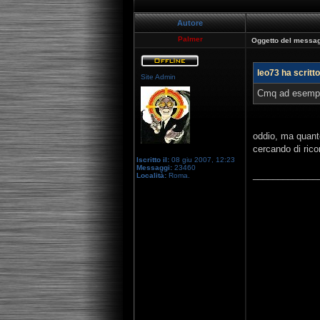
Autore
Palmer
Oggetto del messag
leo73 ha scritto
Site Admin
Cmq ad esempio 
oddio, ma quanto
cercando di rico
Iscritto il:
08 giu 2007, 12:23
Messaggi:
23460
_____________
Località:
Roma.