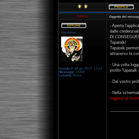
Palmer
Oggetto del messag
- Aperta l'appli
dalle credenzial
Site Admin
DI CONSEGUENZA:
Tapatalk!
Tapatalk permett
attraverso la co
- Una volta logga
Iscritto il:
08 giu 2007, 12:23
profilo Tapatalk
Messaggi:
23460
Località:
Roma.
- Dal vostro pro
- Nella schermat
loggarvi al foru
_____________