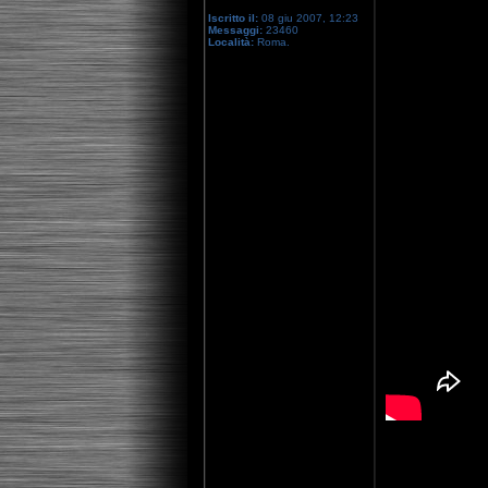
Iscritto il:
08 giu 2007, 12:23
Messaggi:
23460
Località:
Roma.
[youtube]http: