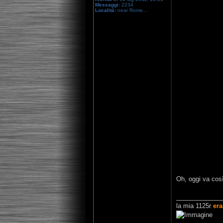
Messaggi:
2234
Località:
near Rome...
Oh, oggi va cos
_____________
la mia 1125r
era