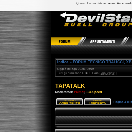
Questo Forum utilizza cookie. Accedendo,
DevilStars Club Buell Italia
Indice
»
FORUM TECNICO TRALICCI, XB,
Oggi è 08 ago 2026, 05:05
Tutti gli orari sono UTC + 1 ora [
ora legale
]
TAPATALK
Moderatori:
Palmer
,
134.Speed
Pagina
4
di