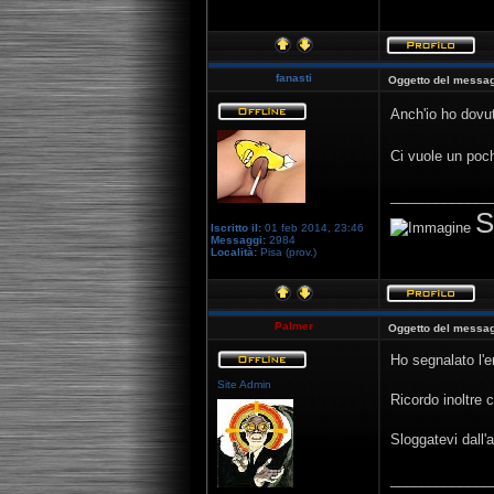
fanasti
Oggetto del messag
Anch'io ho dovu
Ci vuole un poc
_____________
S
Iscritto il:
01 feb 2014, 23:46
Messaggi:
2984
Località:
Pisa (prov.)
Palmer
Oggetto del messag
Ho segnalato l'e
Site Admin
Ricordo inoltre 
Sloggatevi dall'
_____________