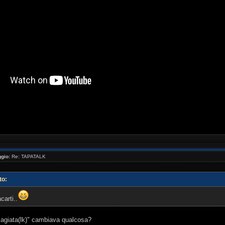
//www.youtube.com/watch?v=_NaQtN9qcms[/youtube ]
gio:
Re: TAPATALK
to:
carti..
sagiata(lk)" cambiava qualcosa?