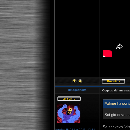
[youtube]http:
ilmagoditolfa
Oggetto del messag
Palmer ha scrit
Sai già dove ca
Se scrivevo "di
Iscritto il:
03 lug 2011, 13:31