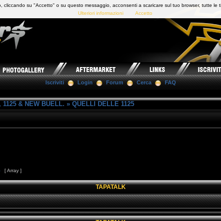
 cliccando su "Accetto" o su questo messaggio, acconsenti a scaricare sul tuo browser, tutte le t
Ulteriori informazioni
Accetto
Iscriviti
Login
Forum
Cerca
FAQ
 1125 & NEW BUELL.
»
QUELLI DELLE 1125
5
[ Array ]
TAPATALK