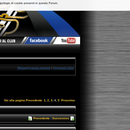
ipologie di cookie presenti in questo Forum.
Messaggi senza risposta
|
Argomenti attivi
Vai alla pagina
Precedente
1
,
2
,
3
,
4
,
5
Prossimo
Precedente
|
Successivo