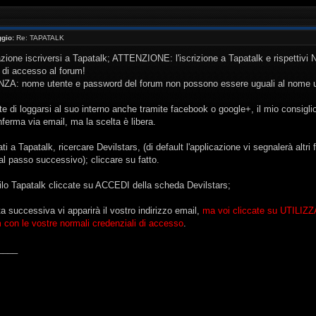
gio:
Re: TAPATALK
cazione iscriversi a Tapatalk; ATTENZIONE: l'iscrizione a Tapatalk e rispetti
i di accesso al forum!
 nome utente e password del forum non possono essere uguali al nome uten
e di loggarsi al suo interno anche tramite facebook o google+, il mio consiglio
nferma via email, ma la scelta è libera.
ti a Tapatalk, ricercare Devilstars, (di default l'applicazione vi segnalerà altr
 al passo successivo); cliccare su fatto.
filo Tapatalk cliccate su ACCEDI della scheda Devilstars;
a successiva vi apparirà il vostro indirizzo email,
ma voi cliccate su UTILI
m con le vostre normali credenziali di accesso
.
____