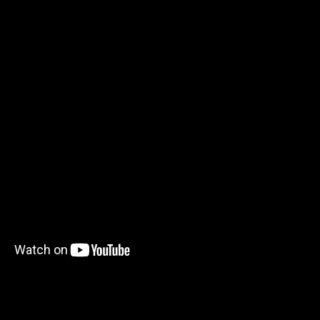
//www.youtube.com/watch?v=_NaQtN9qcms[/youtube ]