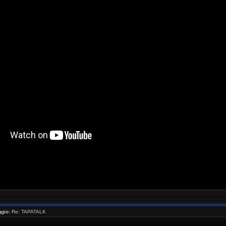
//www.youtube.com/watch?v=_NaQtN9qcms[/youtube ]
gio:
Re: TAPATALK