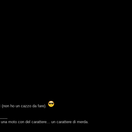
ì (non ho un cazzo da fare).
____
una moto con del carattere... un carattere di merda.