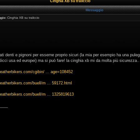
Cinghia XB su traliccio
Messaggio
gio:
Cinghia XB su traliccio
ti denti e pignoni per esserne proprio sicuri (la mia per esempio ha una puleggi
ralicci usa ed europei) ma si può fare! la cinghia xb mi da molta più sicurezza..
eatherbikers.com/cgibin/ ... age=108452
eatherbikers.com/buell/m ... 59172.html
eatherbikers.com/buell/m ... 1325819613
____