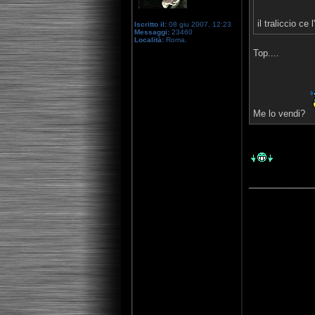
il traliccio ce
Iscritto il:
08 giu 2007, 12:23
Messaggi:
23460
Località:
Roma.
Top....
Me lo vendi?
_____________