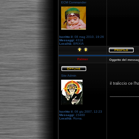
ECM Commander
Iscritto il:
08 mag 2010, 19:26
Messaggi:
4318
Località:
BRIXIA
Palmer
Oggetto del messag
Site Admin
il traliccio ce l'
_____________
Iscritto il:
08 giu 2007, 12:23
Messaggi:
23460
Località:
Roma.