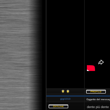
[youtube]http:
gigi1313
Oggetto del messag
dente più dente 