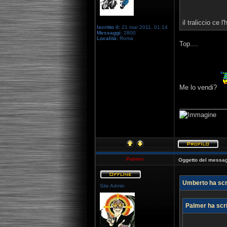
il traliccio ce l
Iscritto il:
21 mar 2011, 01:14
Messaggi:
2800
Località:
Roma
Top....
Me lo vendi?
_____________
Palmer
Oggetto del messag
Umberto ha scri
Site Admin
Palmer ha scri