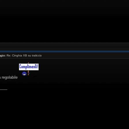
gio:
Re: Cinghia XB su traliccio
ha regolabile
____