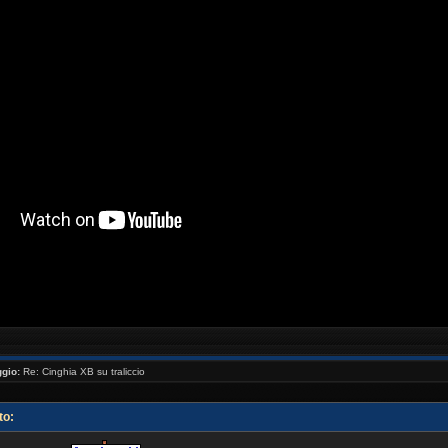
//www.youtube.com/watch?v=_NaQtN9qcms[/youtube ]
gio:
Re: Cinghia XB su traliccio
to: