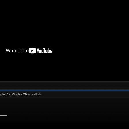
//www.youtube.com/watch?v=_NaQtN9qcms[/youtube ]
gio:
Re: Cinghia XB su traliccio
____