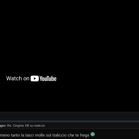
//www.youtube.com/watch?v=_NaQtN9qcms[/youtube ]
gio:
Re: Cinghia XB su traliccio
meno tanto la lasci molle sul traliccio che te frega