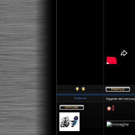
[youtube]http:
Umberto
Oggetto del messag
_____________