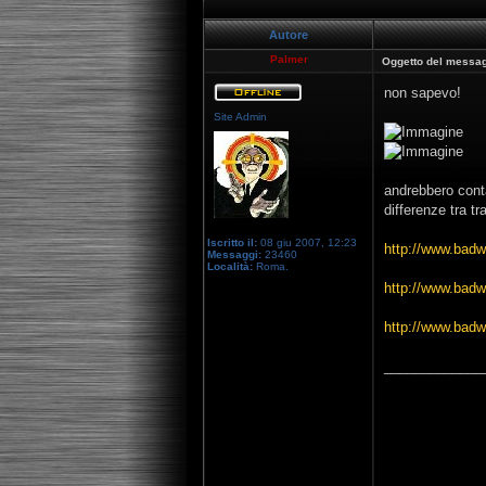
Autore
Palmer
Oggetto del messag
non sapevo!
Site Admin
andrebbero conta
differenze tra t
Iscritto il:
08 giu 2007, 12:23
http://www.badw
Messaggi:
23460
Località:
Roma.
http://www.badw
http://www.badw
_____________