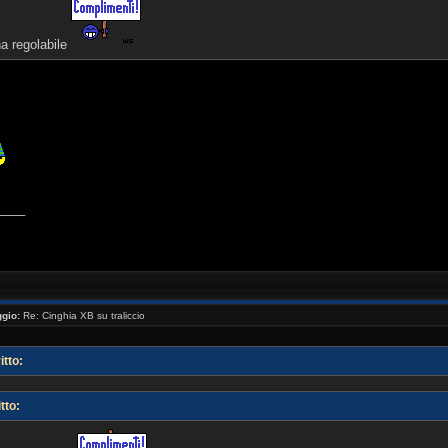
'ha regolabile
____
gio:
Re: Cinghia XB su traliccio
tto:
tto: