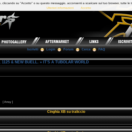
 cliccando su "Accetto" o su questo messaggio, acconsenti a scaricare sul tuo browser, tutte le t
Ulteriori informazioni
Accetto
Iscriviti
Login
Forum
Cerca
FAQ
 1125 & NEW BUELL.
»
IT'S A TUBOLAR WORLD
1
[ Array ]
Cinghia XB su traliccio