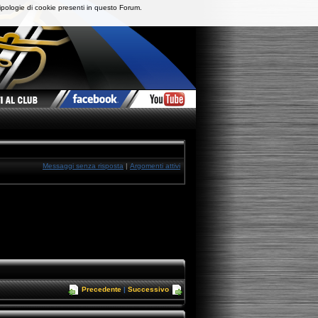
ipologie di cookie presenti in questo Forum.
Messaggi senza risposta
|
Argomenti attivi
Precedente
|
Successivo