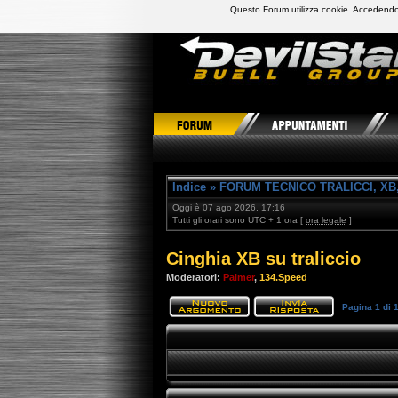
Questo Forum utilizza cookie. Accedendo,
DevilStars Club Buell Italia
Indice
»
FORUM TECNICO TRALICCI, XB,
Oggi è 07 ago 2026, 17:16
Tutti gli orari sono UTC + 1 ora [
ora legale
]
Cinghia XB su traliccio
Moderatori:
Palmer
,
134.Speed
Pagina
1
di