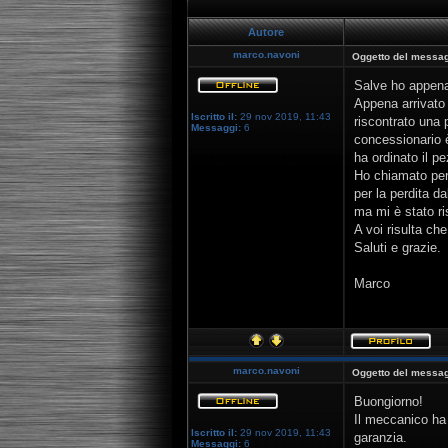
Autore
marco.navoni
Oggetto del messag
Salve ho appena 
Appena arrivato a
Iscritto il:
29 nov 2019, 11:43
riscontrato una 
Messaggi:
6
concessionario è
ha ordinato il 
Ho chiamato per
per la perdita da
ma mi è stato ri
A voi risulta ch
Saluti e grazie.
Marco
marco.navoni
Oggetto del messag
Buongiorno!
Il meccanico ha 
Iscritto il:
29 nov 2019, 11:43
garanzia.
Messaggi:
6