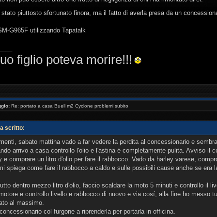
stato piuttosto sfortunato finora, ma il fatto di averla presa da un concession
 SM-G965F utilizzando Tapatalk
____
uo figlio poteva morire!!!
gio:
Re: portato a casa Buell m2 Cyclone problemi subito
 scritto:
menti, sabato mattina vado a far vedere la perdita al concessionario e sembra
ndo arrivo a casa controllo l'olio e l'astina é completamente pulita. Avviso il 
 e comprare un litro d'olio per fare il rabbocco. Vado da harley varese, compro d
mi spiega come fare il rabbocco a caldo e sulle possibili cause anche se era l
tto dentro mezzo litro d'olio, faccio scaldare la moto 5 minuti e controllo il live
 motore e controllo livello e rabbocco di nuovo e via cosí, alla fine ho messo tut
ato al massimo.
l concessionario col furgone a riprenderla per portarla in officina.