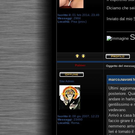
Diciamo che sei 
Iscritto il:
01 feb 2014, 23:46
Messaggi:
2984
Inviato dal mio
Località:
Pisa (prov.)
_____________
S
Palmer
Oggetto del messag
marco.navoni ha
Site Admin
Ultimi aggiorna
posteriore. Qua
andare in harley
gentilissimo e 
vedevano.
Arrivò a casa bu
Iscritto il:
08 giu 2007, 12:23
Messaggi:
23460
faccio girare il
Località:
Roma.
nemmeno arriv
Ieri é tornato i