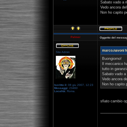
Sabato vado a ri
Vedo ancora dell
Non ho capito pe
Palmer
Oggetto del messag
marco.navoni ha
Site Admin
Buongiorno!
Il meccanico ha
tutto in garanzi
Sabato vado a r
Vedo ancora del
Non ho capito p
Iscritto il:
08 giu 2007, 12:23
Messaggi:
23460
Località:
Roma.
sfiato cambio op
_____________