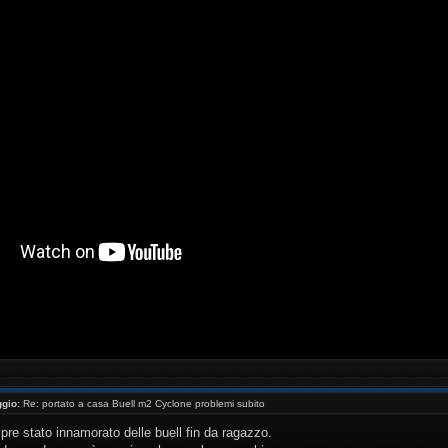
//www.youtube.com/watch?v=_NaQtN9qcms[/youtube ]
gio:
Re: portato a casa Buell m2 Cyclone problemi subito
re stato innamorato delle buell fin da ragazzo.