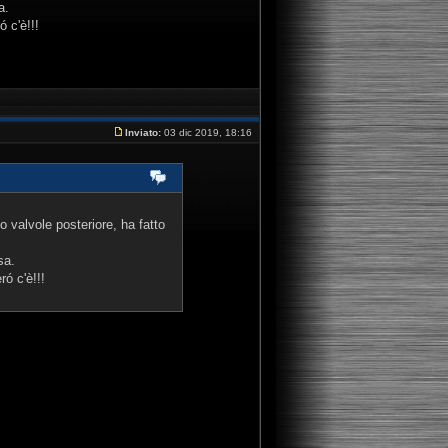
a.
 c'è!!!
Inviato:
03 dic 2019, 18:16
o valvole posteriore, ha fatto
sa.
ó c'è!!!