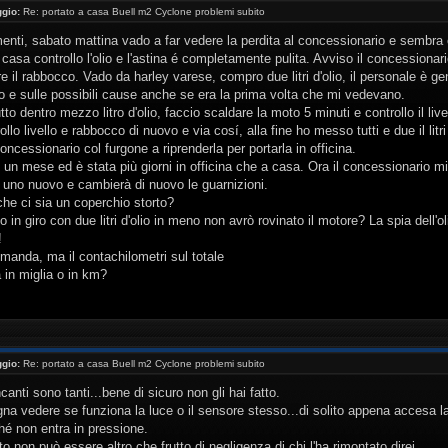
gio:
Re: portato a casa Buell m2 Cyclone problemi subito
enti, sabato mattina vado a far vedere la perdita al concessionario e sembra 
casa controllo l'olio e l'astina é completamente pulita. Avviso il concessionar
fare il rabbocco. Vado da harley varese, compro due litri d'olio, il personale è g
 e sulle possibili cause anche se era la prima volta che mi vedevano.
to dentro mezzo litro d'olio, faccio scaldare la moto 5 minuti e controllo il livel
rollo livello e rabbocco di nuovo e via cosí, alla fine ho messo tutti e due il 
 concessionario col furgone a riprenderla per portarla in officina.
un mese ed è stata più giorni in officina che a casa. Ora il concessionario mi 
 uno nuovo e cambierà di nuovo le guarnizioni.
he ci sia un coperchio storto?
o in giro con due litri d'olio in meno non avrò rovinato il motore? La spia dell'
!
manda, ma il contachilometri sul totale
 in miglia o in km?
gio:
Re: portato a casa Buell m2 Cyclone problemi subito
ancanti sono tanti...bene di sicuro non gli hai fatto.
gna vedere se funziona la luce o il sensore stesso...di solito appena accesa
hé non entra in pressione.
to non può essere altro che frutto di negligenza di chi l'ha rimontato direi.