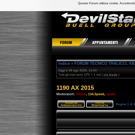
Questo Forum utilizza cookie. Accedendo,
DevilStars Club Buell Italia
Indice
»
FORUM TECNICO TRALICCI, XB,
Oggi è 06 ago 2026, 14:03
Tutti gli orari sono UTC + 1 ora [
ora legale
]
1190 AX 2015
Moderatori:
Palmer
,
134.Speed
,
spalla
Pagina
1
di