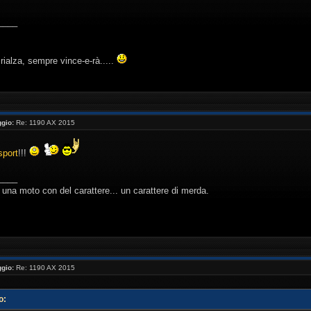
____
ialza, sempre vince-e-rà.....
gio:
Re: 1190 AX 2015
sport
!!!
____
una moto con del carattere... un carattere di merda.
gio:
Re: 1190 AX 2015
o: