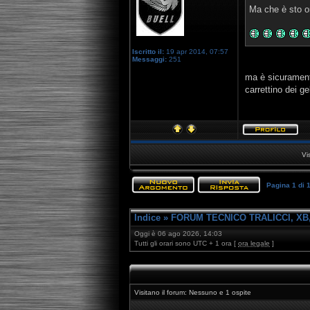
Ma che è sto o
Iscritto il:
19 apr 2014, 07:57
Messaggi:
251
ma è sicurament
carrettino dei ge
Vi
Pagina
1
di
Indice
»
FORUM TECNICO TRALICCI, XB,
Oggi è 06 ago 2026, 14:03
Tutti gli orari sono UTC + 1 ora [
ora legale
]
Visitano il forum: Nessuno e 1 ospite