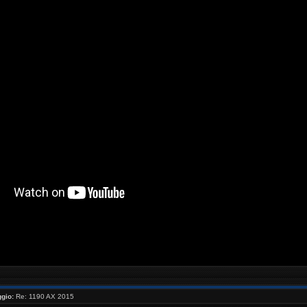
//www.youtube.com/watch?v=_NaQtN9qcms[/youtube ]
gio:
Re: 1190 AX 2015