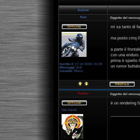
Autore
Rafz
Oggetto del messag
mi sa tanto di fa
ma posto cmq il
a parte il front
con una enduro.
prima è sparito 
Iscritto il:
17 ott 2009, 01:06
un rumor buttalo 
Messaggi:
618
Località:
Milano
Palmer
Oggetto del messag
è un rendering fa
Site Admin
_____________