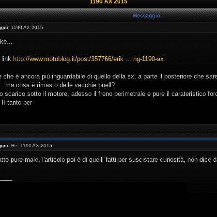
1190 AX 2015
Messaggio
gio:
1190 AX 2015
ke...
 link
http://www.motoblog.it/post/357766/erik ... ng-1190-ax
ale che è ancora più inguardabile di quello della sx, a parte il posteriore che s
.. ma cosa è rimasto delle vecchie buell?
lo scarico sotto il motore, adesso il freno perimetrale e pure il carateristico f
lì tanto per
gio:
Re: 1190 AX 2015
tto pure male, l'articolo poi è di quelli fatti per suscistare curiosità, non dice 
____