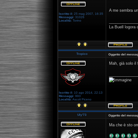
A me sembra un
Iscritto il:
25 mag 2007, 16:35
Messaggi:
31026
Località:
Torino
_____________
La Buell logora 
Tropico
Oggetto del messag
Mah, già solo il
_____________
Iscritto il:
10 ago 2014, 22:13
Messaggi:
993
Località:
Ascoli Piceno
Uly'73
Oggetto del messag
Ma che è sto or