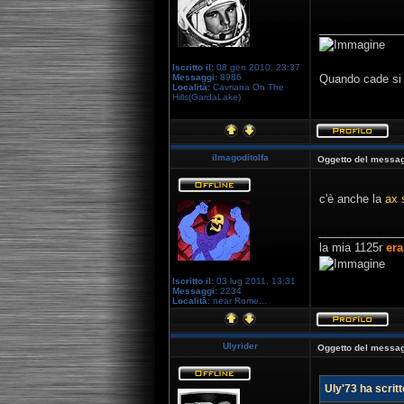
_____________
Iscritto il:
08 gen 2010, 23:37
Messaggi:
8986
Quando cade si r
Località:
Cavriana On The
Hills(GardaLake)
ilmagoditolfa
Oggetto del messag
c'è anche la
ax 
_____________
la mia 1125r
era
Iscritto il:
03 lug 2011, 13:31
Messaggi:
2234
Località:
near Rome...
Ulyrider
Oggetto del messag
Uly'73 ha scritt