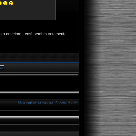
ta anteriore , così sembra veramente il
Messaggi senza risposta
|
Argomenti attivi