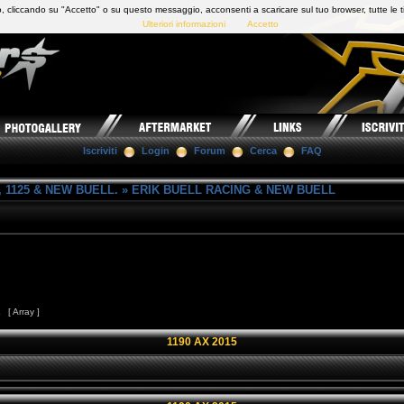
 cliccando su "Accetto" o su questo messaggio, acconsenti a scaricare sul tuo browser, tutte le t
Ulteriori informazioni
Accetto
Iscriviti
Login
Forum
Cerca
FAQ
 1125 & NEW BUELL.
»
ERIK BUELL RACING & NEW BUELL
1
[ Array ]
1190 AX 2015