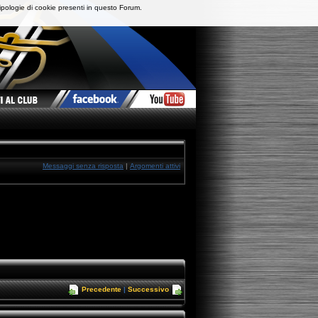
ipologie di cookie presenti in questo Forum.
Messaggi senza risposta
|
Argomenti attivi
Precedente
|
Successivo