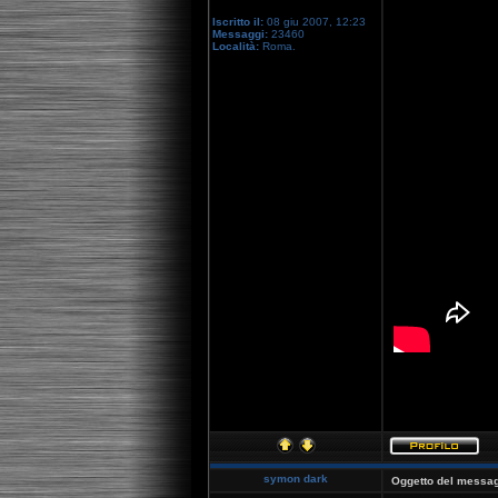
Iscritto il:
08 giu 2007, 12:23
Messaggi:
23460
Località:
Roma.
[youtube]http:
symon dark
Oggetto del messag