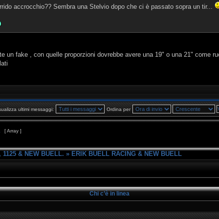
rrido accrocchio?? Sembra una Stelvio dopo che ci è passato sopra un tir...
e un fake , con quelle proporzioni dovrebbe avere una 19" o una 21" come ruo
lati
sualizza ultimi messaggi:
Ordina per
1
[ Array ]
 1125 & NEW BUELL.
»
ERIK BUELL RACING & NEW BUELL
Chi c’è in linea