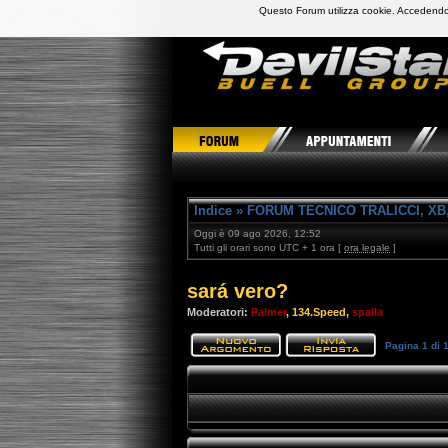
Questo Forum utilizza cookie. Accedendo,
DevilStars Club Buell Italia
Indice
»
FORUM TECNICO TRALICCI, XB,
Oggi è 09 ago 2026, 12:52
Tutti gli orari sono UTC + 1 ora [
ora legale
]
sará vero?
Moderatori:
Palmer
,
134.Speed
,
spalla
Pagina
1
di