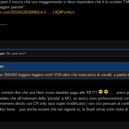
però il mezzo che uso maggiormente vi devo rispondere che è lo scooter T-Max
ggior piacere".
ne.com/2015012815840/LA-C ... z3Q8PznAcn
____
gio:
Re: sará vero?
to:
 350/450 leggero leggero simil VUN altro che mancanza di cavalli, a parità di
 vorresti dire che una Hero mono darebbe paga alle XB???
..... stavo p
ordato che all’indomani della “pistata” a MO, un amico (non professionista)
fenomeno devils con CR only race super modificata! ( non oso pensare al conf
oci bene... può anche essere che hai ragione tu, le Buell ormai sono moto di 