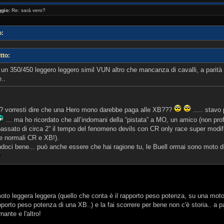
gio:
Re: sará vero?
o:
tto:
n 350/450 leggero leggero simil VUN altro che mancanza di cavalli, a parità d
..
? vorresti dire che una Hero mono darebbe paga alle XB???
..... stavo 
... ma ho ricordato che all’indomani della “pistata” a MO, un amico (non pr
sato di circa 2” il tempo del fenomeno devils con CR only race super modifi
le normali CR e XB!).
doci bene... può anche essere che hai ragione tu, le Buell ormai sono moto di
moto leggera leggera (quello che conta è il rapporto peso potenza, su una mo
porto peso potenza di una XB..) e la fai scorrere per bene non c'è storia.. a parit
nante e l'altro!