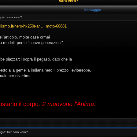
sará vero?
Messaggio
gio:
sará vero?
lismo.it/hero-hx250r-ar ... moto-60881
ll'articolo, molte case ormai
u modelli per le "nuove generazioni"
be piazzarci sopra il pegaso, dato che la
etto alla gemella indiana hero il prezzo lieviterebbe,
le per divertirsi.
..
____
ostano il corpo.
2 muovono l'Anima.
gio:
Re: sará vero?