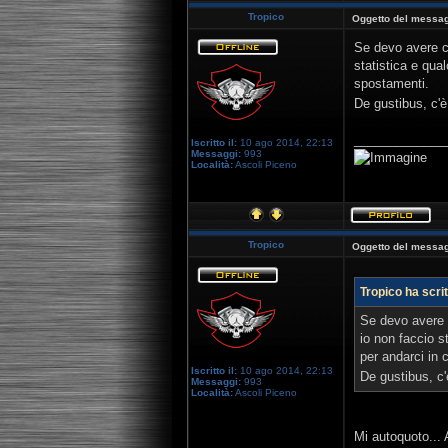
Tropico
Oggetto del messag
Se devo avere co
statistica e qua
spostamenti.
De gustibus, c'è
_____________
Iscritto il:
10 ago 2014, 22:13
Messaggi:
993
Località:
Ascoli Piceno
Tropico
Oggetto del messag
Tropico ha scrit
Se devo avere c
io non faccio s
per andarci in 
Iscritto il:
10 ago 2014, 22:13
De gustibus, c'
Messaggi:
993
Località:
Ascoli Piceno
Mi autoquoto...