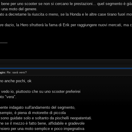
 bene per uno scooter se non si cercano le prestazioni... quel segmento è già
e una moto del genere.
to a decretarne la riuscita o meno, se la Honda e le altre case tirano fuori m
e dazio, la Hero sfrutterà la fama di Erik per raggiungere nuovi mercati, ma
____
gio:
Re: sará vero?
nno anche pochi, ok
vedo io, piuttosto che su uno scooter preferirei
to "vera".
nte indagato sull'andamento del segmento,
empio, è piena di motorette di piccola
n sono guidate solo e soltanto da pischelli neopatentati.
 se il mezzo è fatto bene, affidabile e gradevole
pensiero per una moto semplice e poco impegnativa