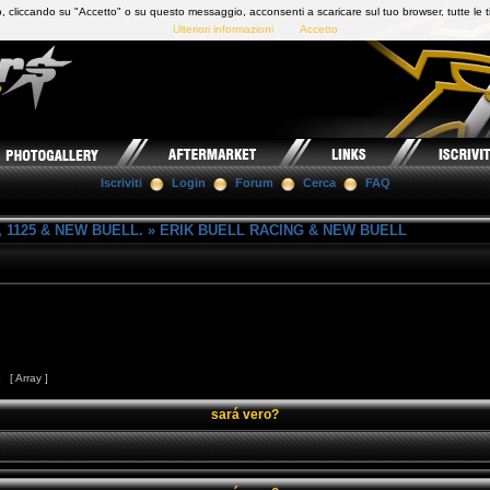
 cliccando su "Accetto" o su questo messaggio, acconsenti a scaricare sul tuo browser, tutte le t
Ulteriori informazioni
Accetto
Iscriviti
Login
Forum
Cerca
FAQ
 1125 & NEW BUELL.
»
ERIK BUELL RACING & NEW BUELL
1
[ Array ]
sará vero?