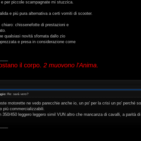
á e per piccole scampagnate mi stuzzica.
ida e più pura alternativa a certi vomiti di scooter.
i chiaro: chissenefotte di prestazioni e
ato.
 qualsiasi novitá sfornata dallo zio
prezzata e presa in considerazione come
____
ostano il corpo.
2 muovono l'Anima.
gio:
Re: sará vero?
ste motorette ne vedo parecchie anche io, un po' per la crisi un po' perché so
o più commercializzabili.
350/450 leggero leggero simil VUN altro che mancanza di cavalli, a parità di 
____