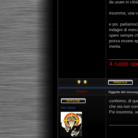
da usare in citt
insomma, una val
e poi, parliamoc
indagini di merc
spero sempre che
possa essere ap
merita
_____________
4 ruote sp
Palmer
Oggetto del messag
confermo, di que
che ora non son
Site Admin
Poi insomma, un 
_____________