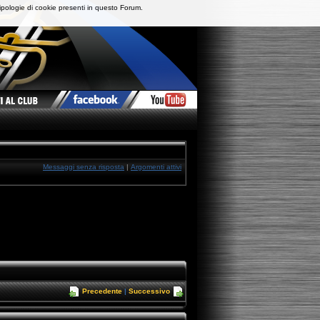
ipologie di cookie presenti in questo Forum.
Messaggi senza risposta
|
Argomenti attivi
Precedente
|
Successivo