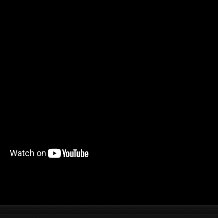
//www.youtube.com/watch?v=_NaQtN9qcms[/youtube ]