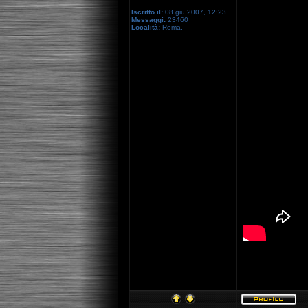
Iscritto il:
08 giu 2007, 12:23
Messaggi:
23460
Località:
Roma.
[youtube]http: