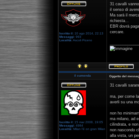
31 cavalli vanno
il senso di aver
Ma sarà il merca
richiesta...
EBR dovrà pagar
cercare.
Iscritto il:
10 ago 2014, 22:13
Messaggi:
993
Località:
Ascoli Piceno
_____________
il cumenda
Oggetto del messag
31 cavalli sara
ma, per come la 
averli su una mo
non ho minimame
ma milano, ad es
Iscritto il:
15 mar 2008, 19:05
cilindrata, e no
Messaggi:
4984
Località:
Milan l'é on gran Milan
non nascondo che
alla vista, un 