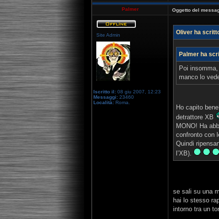
Palmer
Oggetto del messag
Oliver ha scritt
Site Admin
Palmer ha scri
Poi insomma, u
manco lo vede
Iscritto il:
08 giu 2007, 12:23
Messaggi:
23460
Località:
Roma.
Ho capito bene
detrattore XB
MONO! Ha abbas
confronto con 
Quindi ripensan
l’XB).
se sali su una 
hai lo stesso rap
intorno tra un tor