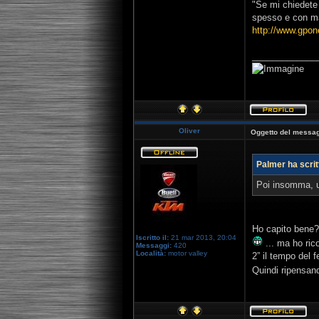
"Se mi chiedete 
spesso e con ma
http://www.gpo
_____________
Oliver
Oggetto del messag
Palmer ha scrit
Poi insomma, un
Ho capito bene?
Iscritto il:
21 mar 2013, 20:04
... ma ho ric
Messaggi:
420
Località:
motor valley
2” il tempo del 
Quindi ripensand