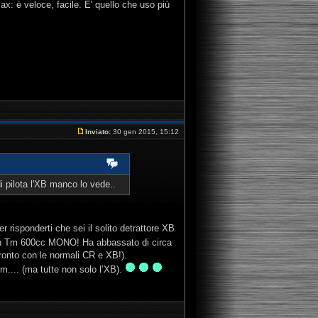
: è veloce, facile. E' quello che uso più
Inviato:
30 gen 2015, 15:12
 pilota l'XB manco lo vede..
er risponderti che sei il solito detrattore XB
 con Tm 600cc MONO! Ha abbassato di circa
ronto con le normali CR e XB!).
m.... (ma tutte non solo l’XB).