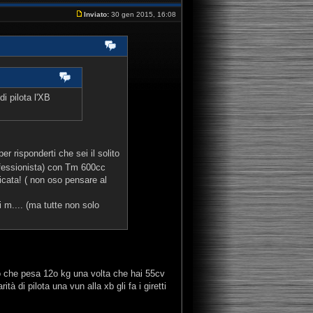
Inviato:
30 gen 2015, 16:08
i pilota l'XB
per risponderti che sei il solito
ofessionista) con Tm 600cc
cata! ( non oso pensare al
 m.... (ma tutte non solo
to che pesa 12o kg una volta che hai 55cv
à di pilota una vun alla xb gli fa i giretti