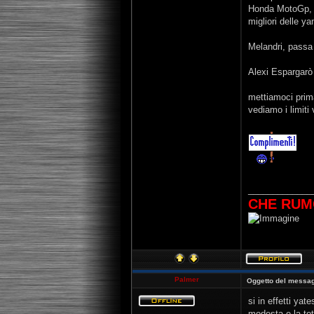
Honda MotoGp, s
migliori delle y
Melandri, passa
Alexi Espargarò 
mettiamoci prima
vediamo i limiti 
_____________
CHE RUM
Palmer
Oggetto del messag
si in effetti ya
modesta e la tota