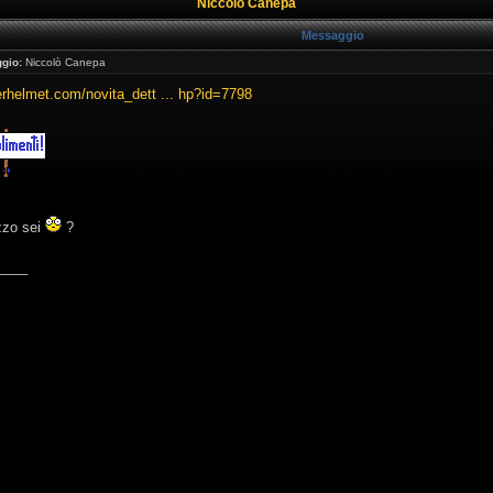
Niccolò Canepa
Messaggio
gio:
Niccolò Canepa
erhelmet.com/novita_dett ... hp?id=7798
zzo sei
?
____