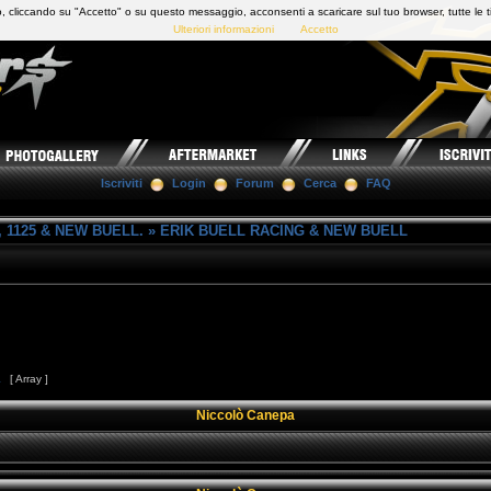
 cliccando su "Accetto" o su questo messaggio, acconsenti a scaricare sul tuo browser, tutte le t
Ulteriori informazioni
Accetto
Iscriviti
Login
Forum
Cerca
FAQ
 1125 & NEW BUELL.
»
ERIK BUELL RACING & NEW BUELL
1
[ Array ]
Niccolò Canepa