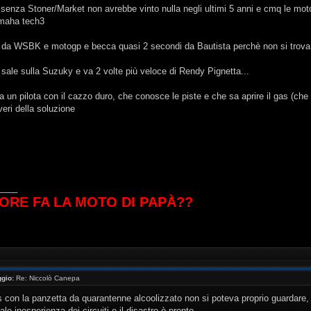
enza Stoner/Market non avrebbe vinto nulla negli ultimi 5 anni e cmq le moto
amaha tech3
 da WSBK e motogp e becca quasi 2 secondi da Bautista perchè non si trova 
sale sulla Suzuky e va 2 volte più veloce di Rendy Pignetta...
 un pilota con il cazzo duro, che conosce le piste e che sa aprire il gas (che 
veri della soluzione
____
ORE FA LA MOTO DI PAPÀ??
gio:
Re: Niccolò Canepa
tes con la panzetta da quarantenne alcoolizzato non si poteva proprio guardare
le inesperienza dei circuiti e il disastro è pronto.