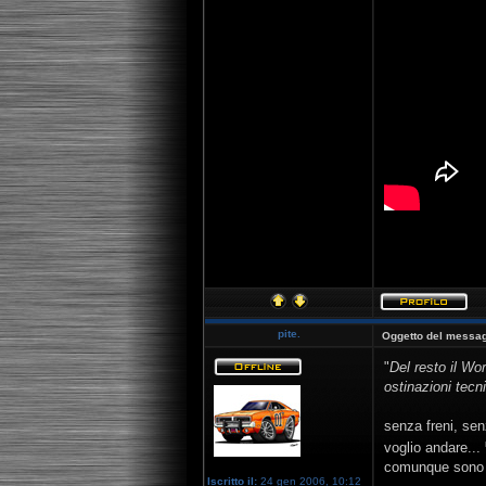
[youtube]http:
pite.
Oggetto del messag
"
Del resto il Wo
ostinazioni tecn
senza freni, sen
voglio andare...
comunque sono c
Iscritto il:
24 gen 2006, 10:12