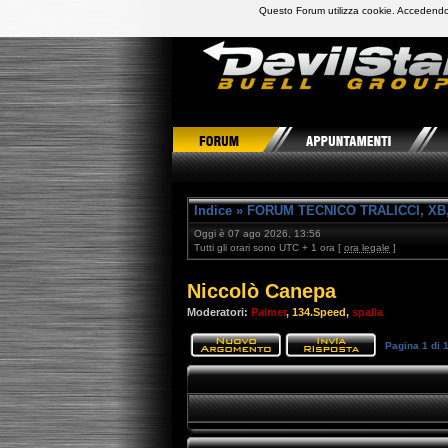
Questo Forum utilizza cookie. Accedendo,
DevilStars Club Buell Italia
Indice
»
FORUM TECNICO TRALICCI, XB,
Oggi è 07 ago 2026, 13:56
Tutti gli orari sono UTC + 1 ora [
ora legale
]
Niccolò Canepa
Moderatori:
Palmer
,
134.Speed
,
spalla
Pagina
1
di