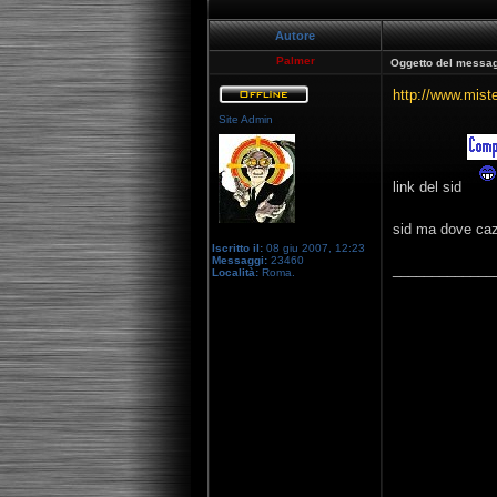
Autore
Palmer
Oggetto del messag
http://www.mist
Site Admin
link del sid
sid ma dove ca
Iscritto il:
08 giu 2007, 12:23
Messaggi:
23460
_____________
Località:
Roma.