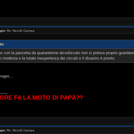
//www.youtube.com/watch?v=_NaQtN9qcms[/youtube ]
gio:
Re: Niccolò Canepa
to:
ates con la panzetta da quarantenne alcoolizzato non si poteva proprio guardar
o modesta e la totale inesperienza dei circuiti e il disastro è pronto.
agro....
____
ORE FA LA MOTO DI PAPÀ??
gio:
Re: Niccolò Canepa