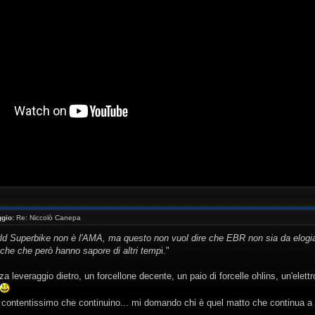
//www.youtube.com/watch?v=_NaQtN9qcms[/youtube ]
gio:
Re: Niccolò Canepa
rld Superbike non è l'AMA, ma questo non vuol dire che EBR non sia da elogia
iche che però hanno sapore di altri temp
i."
za leveraggio dietro, un forcellone decente, un paio di forcelle ohlins, un'ele
ontentissimo che continuino... mi domando chi è quel matto che continua a fi