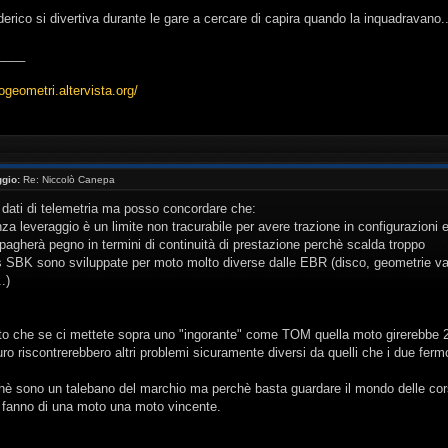
erico si divertiva durante le gare a cercare di capira quando la inquadravano.. 
____
ogeometri.altervista.org/
gio:
Re: Niccolò Canepa
i dati di telemetria ma posso concordare che:
nza leveraggio è un limite non tracurabile per avere trazione in configurazi
e pagherà pegno in termini di continuità di prestazione perchè scalda troppo
is SBK sono sviluppate per moto molto diverse dalle EBR (disco, geometrie varia
.)
o che se ci mettete sopra uno "ingorante" come TOM quella moto girerebbe 2 
uro riscontrerebbero altri problemi sicuramente diversi da quelli che i due ferm
hè sono un talebano del marchio ma perchè basta guardare il mondo delle corse
fanno di una moto una moto vincente.