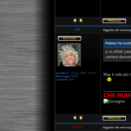
[youtube]http:
A.D.
Oggetto del messag
Palmer ha scrit
si in effetti y
carriera davver
Iscritto il:
19 giu 2006, 14:22
May è solo più m
Messaggi:
9524
Località:
N/A
_____________
CHE RUM
Palmer
Oggetto del messag