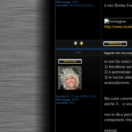
Messaggi:
1581
il mio Bimbo Fed
Località:
donoratico-livorno
_____________
http://www.studi
A.D.
Oggetto del messag
io non ho visto 
1) forcellone se
2) il perimetral
3) le forche ohl
avanzatissime...
Iscritto il:
19 giu 2006, 14:22
Ma sono convint
Messaggi:
9524
Località:
N/A
anche 3... e sic
non lo dico perc
componenti che 
esempi: