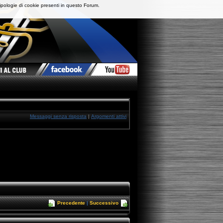
ipologie di cookie presenti in questo Forum.
Messaggi senza risposta
|
Argomenti attivi
Precedente
|
Successivo