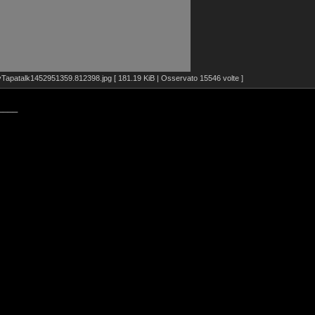
apatalk1452951359.812398.jpg [ 181.19 KiB | Osservato 15546 volte ]
____