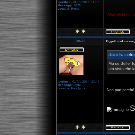
Iscritto il:
19 apr 2011, 14:07
Messaggi:
1078
_____________
Località:
Roma
"Una Buell non t
fanasti
Oggetto del messag
d.i.e.s ha scritt
Ma se Belfer f
ora visto che l
Iscritto il:
01 feb 2014, 23:46
Messaggi:
2984
Località:
Pisa (prov.)
Non può perché 
_____________
S