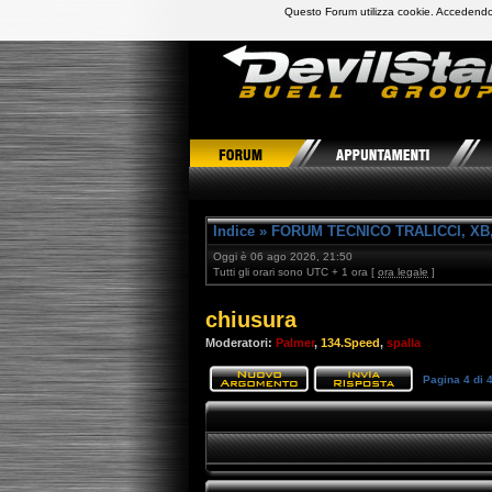
Questo Forum utilizza cookie. Accedendo,
DevilStars Club Buell Italia
Indice
»
FORUM TECNICO TRALICCI, XB,
Oggi è 06 ago 2026, 21:50
Tutti gli orari sono UTC + 1 ora [
ora legale
]
chiusura
Moderatori:
Palmer
,
134.Speed
,
spalla
Pagina
4
di