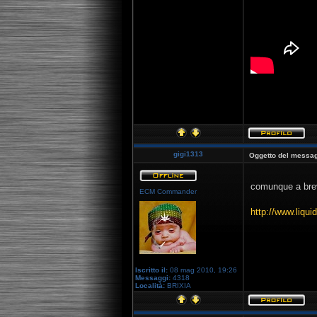
[youtube]http:
gigi1313
Oggetto del messag
comunque a brev
ECM Commander
http://www.liqui
Iscritto il:
08 mag 2010, 19:26
Messaggi:
4318
Località:
BRIXIA