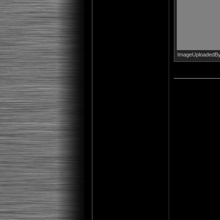
ImageUploadedByT
_____________