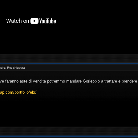
//www.youtube.com/watch?v=_NaQtN9qcms[/youtube ]
gio:
Re: chiusura
e faranno aste di vendita potremmo mandare Gorleppio a trattare e prendere 
dap.com/portfolio/ebr/