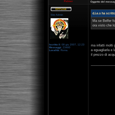
Palmer
Oggetto del messag
d.i.e.s ha scritt
Site Admin
Ma se Belfer f
ora visto che l
Iscritto il:
08 giu 2007, 12:23
ma infatti molti 
Messaggi:
23460
a eguagliarla e 
Località:
Roma.
il prezzo di acqu
_____________