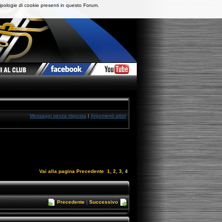
ipologie di cookie presenti in questo Forum.
Messaggi senza risposta
|
Argomenti attivi
Vai alla pagina
Precedente
1
,
2
,
3
,
4
Precedente
|
Successivo