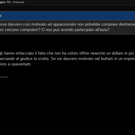
gio:
Re: chiusura
o:
osse davvero cosi motivato ed appassionato non potrebbe comprare direttament
oro cercano compratori? O non puo avendo partecipato all'asta?
gli hanno rinfacciato il fatto che non ha voluto offrire neanche un dollaro in più r
lasciando al giudice la scelta. Se sei davvero motivato nel buttarti in un impre
isto a spaventarti.
____