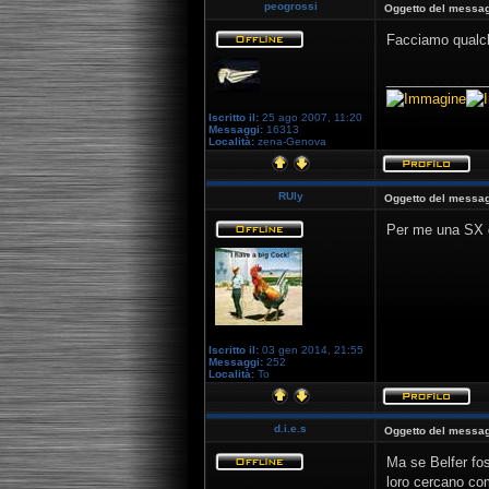
peogrossi
Oggetto del messag
Facciamo qualc
_____________
Iscritto il:
25 ago 2007, 11:20
Messaggi:
16313
Località:
zena-Genova
RUly
Oggetto del messag
Per me una SX g
Iscritto il:
03 gen 2014, 21:55
Messaggi:
252
Località:
To
d.i.e.s
Oggetto del messag
Ma se Belfer fo
loro cercano co