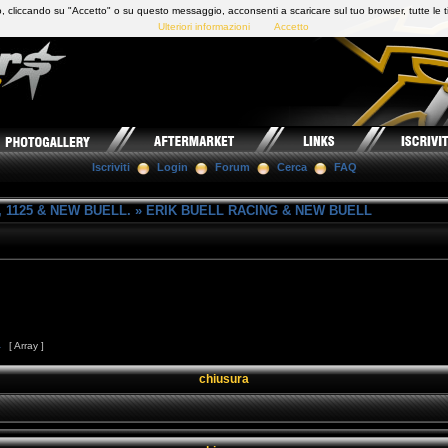
 cliccando su "Accetto" o su questo messaggio, acconsenti a scaricare sul tuo browser, tutte le t
Ulteriori informazioni
Accetto
Iscriviti
Login
Forum
Cerca
FAQ
 1125 & NEW BUELL.
»
ERIK BUELL RACING & NEW BUELL
4
[ Array ]
chiusura