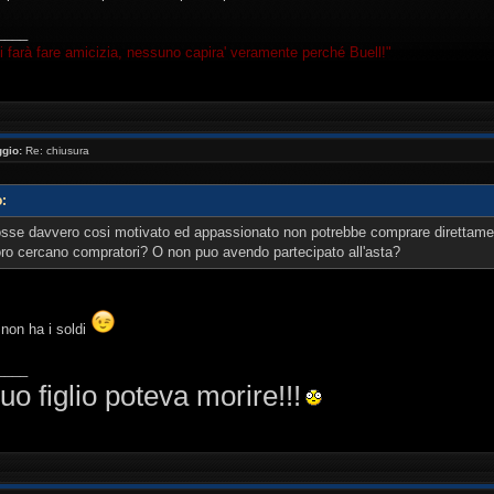
____
i farà fare amicizia, nessuno capira' veramente perché Buell!"
gio:
Re: chiusura
o:
osse davvero cosi motivato ed appassionato non potrebbe comprare direttament
oro cercano compratori? O non puo avendo partecipato all'asta?
non ha i soldi
____
uo figlio poteva morire!!!