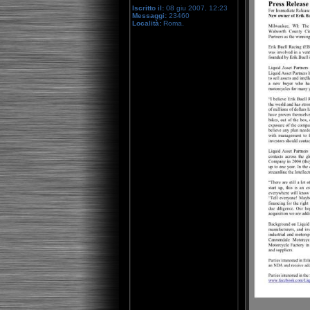
Iscritto il:
08 giu 2007, 12:23
Messaggi:
23460
Località:
Roma.