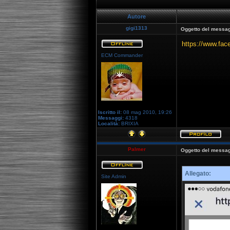
Autore
gigi1313
Oggetto del messag
https://www.fa
ECM Commander
Iscritto il:
08 mag 2010, 19:26
Messaggi:
4318
Località:
BRIXIA
Palmer
Oggetto del messag
Allegato:
Site Admin