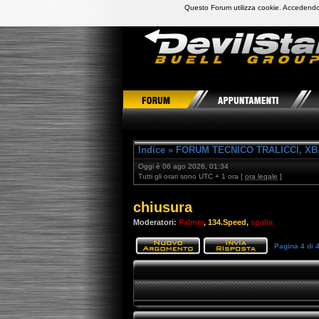
Questo Forum utilizza cookie. Accedendo,
DevilStars Club Buell Italia
Indice
»
FORUM TECNICO TRALICCI, XB,
Oggi è 06 ago 2026, 01:34
Tutti gli orari sono UTC + 1 ora [
ora legale
]
chiusura
Moderatori:
Palmer
,
134.Speed
,
spalla
Pagina
4
di