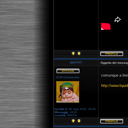
[youtube]http:
gigi1313
Oggetto del messag
comunque a brev
ECM Commander
http://www.liqui
Iscritto il:
08 mag 2010, 19:26
Messaggi:
4318
Località:
BRIXIA