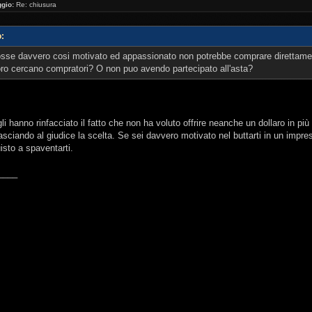
gio:
Re: chiusura
o:
osse davvero cosi motivato ed appassionato non potrebbe comprare direttament
oro cercano compratori? O non puo avendo partecipato all'asta?
gli hanno rinfacciato il fatto che non ha voluto offrire neanche un dollaro in più r
lasciando al giudice la scelta. Se sei davvero motivato nel buttarti in un impre
isto a spaventarti.
____