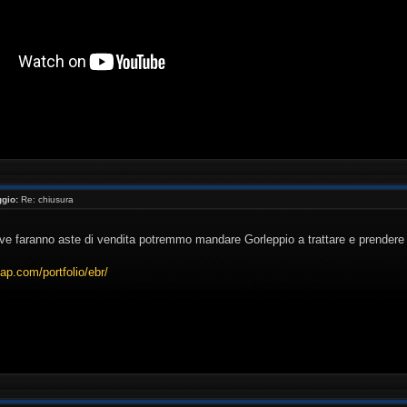
//www.youtube.com/watch?v=_NaQtN9qcms[/youtube ]
gio:
Re: chiusura
e faranno aste di vendita potremmo mandare Gorleppio a trattare e prendere 
dap.com/portfolio/ebr/