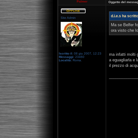
Palmer
Oggetto del messag
d.i.e.s ha scritt
Site Admin
Ma se Belfer f
ora visto che l
Iscritto il:
08 giu 2007, 12:23
ma infatti molti 
Messaggi:
23460
a eguagliarla e 
Località:
Roma.
il prezzo di acqu
_____________