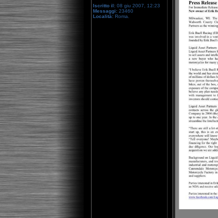
Iscritto il:
08 giu 2007, 12:23
Messaggi:
23460
Località:
Roma.