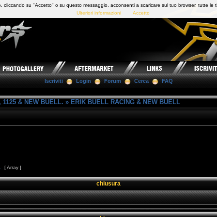
 cliccando su "Accetto" o su questo messaggio, acconsenti a scaricare sul tuo browser, tutte le t
Ulteriori informazioni
Accetto
Iscriviti
Login
Forum
Cerca
FAQ
 1125 & NEW BUELL.
»
ERIK BUELL RACING & NEW BUELL
4
[ Array ]
chiusura