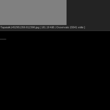
apatalk1452951359.812398.jpg [ 181.19 KiB | Osservato 15541 volte ]
____