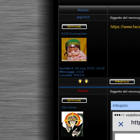
Autore
gigi1313
Oggetto del messag
https://www.fa
ECM Commander
Iscritto il:
08 mag 2010, 19:26
Messaggi:
4318
Località:
BRIXIA
Palmer
Oggetto del messag
Allegato:
Site Admin