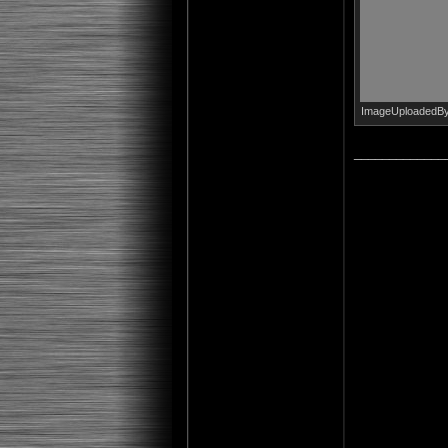
ImageUploadedByT
_____________