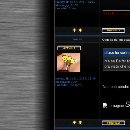
Iscritto il:
19 apr 2011, 14:07
Messaggi:
1078
_____________
Località:
Roma
"Una Buell non t
fanasti
Oggetto del messag
d.i.e.s ha scritt
Ma se Belfer f
ora visto che l
Iscritto il:
01 feb 2014, 23:46
Messaggi:
2984
Località:
Pisa (prov.)
Non può perché 
_____________
S