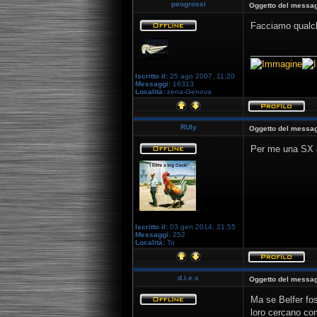
peogrossi
Oggetto del messag
Facciamo qualc
_____________
Iscritto il:
25 ago 2007, 11:20
Messaggi:
16313
Località:
zena-Genova
RUly
Oggetto del messag
Per me una SX g
Iscritto il:
03 gen 2014, 21:55
Messaggi:
252
Località:
To
d.i.e.s
Oggetto del messag
Ma se Belfer fo
loro cercano co