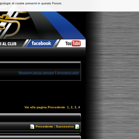
ipologie di cookie presenti in questo Forum.
Messaggi senza risposta
|
Argomenti attivi
Vai alla pagina
Precedente
1
,
2
,
3
,
4
Precedente
|
Successivo