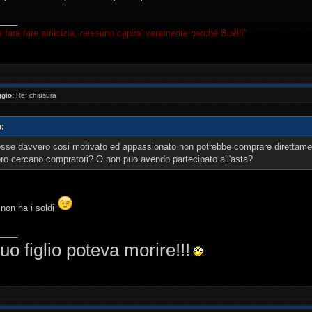
____
i farà fare amicizia, nessuno capira' veramente perché Buell!"
gio:
Re: chiusura
o:
osse davvero cosi motivato ed appassionato non potrebbe comprare direttament
oro cercano compratori? O non puo avendo partecipato all'asta?
non ha i soldi
____
uo figlio poteva morire!!!