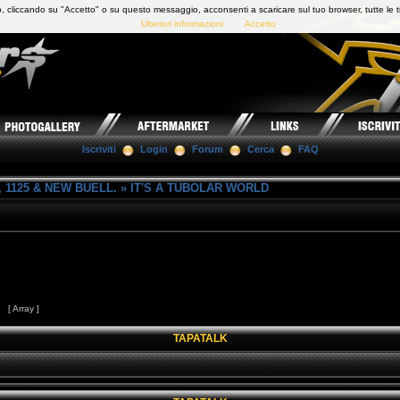
 cliccando su "Accetto" o su questo messaggio, acconsenti a scaricare sul tuo browser, tutte le t
Ulteriori informazioni
Accetto
Iscriviti
Login
Forum
Cerca
FAQ
 1125 & NEW BUELL.
»
IT'S A TUBOLAR WORLD
5
[ Array ]
TAPATALK