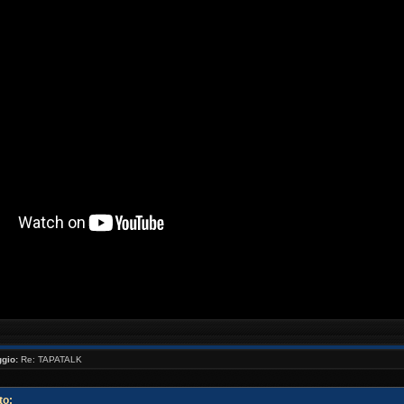
//www.youtube.com/watch?v=_NaQtN9qcms[/youtube ]
gio:
Re: TAPATALK
to: