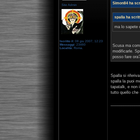
Simon84 ha scri
Site Admin
spalla ha scrit
ma lo sapete 
Iscritto il:
08 giu 2007, 12:23
Messaggi:
23460
Scusa ma come s
Località:
Roma.
modificarle. S
posso fare ora
Spalla si riferiv
spalla la puoi m
tapatalk, e non 
tutto quello che
_____________