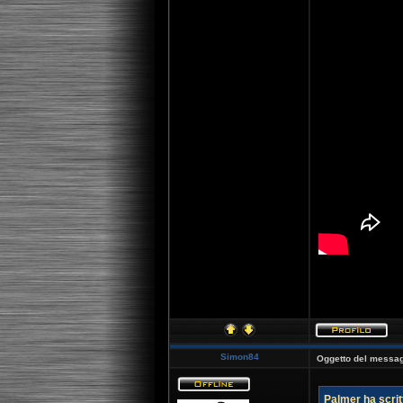
[youtube]http:
Simon84
Oggetto del messag
Palmer ha scrit