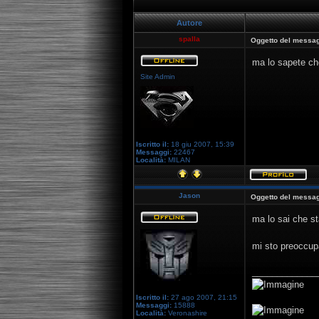
Autore
spalla
Oggetto del messag
ma lo sapete che
Site Admin
Iscritto il:
18 giu 2007, 15:39
Messaggi:
22467
Località:
MILAN
Jason
Oggetto del messag
ma lo sai che s
mi sto preoccu
_____________
Iscritto il:
27 ago 2007, 21:15
Messaggi:
15888
Località:
Veronashire