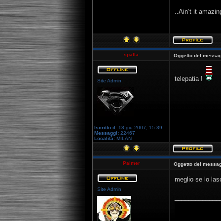
..Ain’t it amazi
spalla
Oggetto del messag
telepatia !
Site Admin
Iscritto il:
18 giu 2007, 15:39
Messaggi:
22467
Località:
MILAN
Palmer
Oggetto del messag
meglio se lo las
Site Admin
_____________