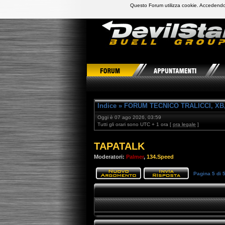
Questo Forum utilizza cookie. Accedendo,
DevilStars Club Buell Italia
Indice
»
FORUM TECNICO TRALICCI, XB,
Oggi è 07 ago 2026, 03:59
Tutti gli orari sono UTC + 1 ora [
ora legale
]
TAPATALK
Moderatori:
Palmer
,
134.Speed
Pagina
5
di