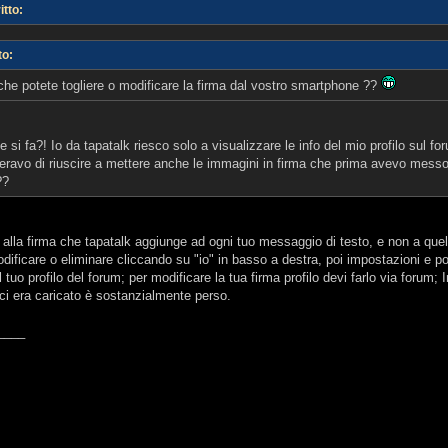
tto:
to:
che potete togliere o modificare la firma dal vostro smartphone ??
i fa?! Io da tapatalk riesco solo a visualizzare le info del mio profilo sul f
peravo di riuscire a mettere anche le immagini in firma che prima avevo mes
??
a alla firma che tapatalk aggiunge ad ogni tuo messaggio di testo, e non a quella
odificare o eliminare cliccando su "io" in basso a destra, poi impostazioni e poi
il tuo profilo del forum; per modificare la tua firma profilo devi farlo via for
 ci era caricato è sostanzialmente perso.
____