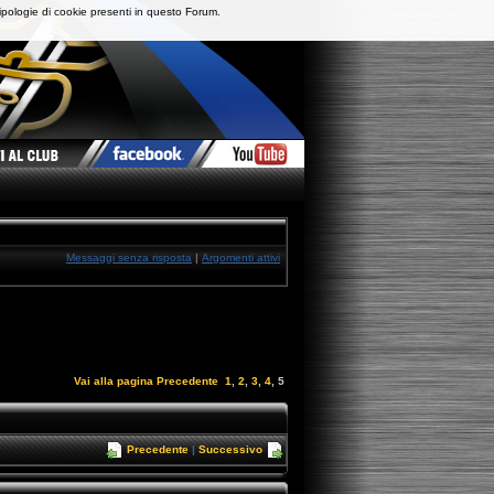
ipologie di cookie presenti in questo Forum.
Messaggi senza risposta
|
Argomenti attivi
Vai alla pagina
Precedente
1
,
2
,
3
,
4
,
5
Precedente
|
Successivo