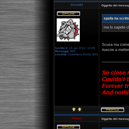
Simon84
Oggetto del messag
spalla ha scritt
ma lo sapete ch
Scusa ma come si
Iscritto il:
19 apr 2012, 14:09
riuscire a mett
Messaggi:
885
Località:
Castellana Grotte (BA)
_____________
So close 
Couldn't 
Forever t
And nothi
Palmer
Oggetto del messag