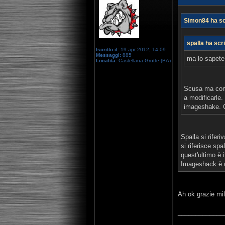
Simon84 ha scr
spalla ha scri
Iscritto il:
19 apr 2012, 14:09
Messaggi:
885
ma lo sapete
Località:
Castellana Grotte (BA)
Scusa ma come 
a modificarle
imageshake. 
Spalla si rifer
si riferisce sp
quest'ultimo è i
Imageshack è d
Ah ok grazie mil
_____________