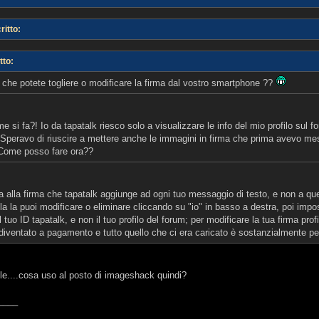
itto:
tto:
 che potete togliere o modificare la firma dal vostro smartphone ??
si fa?! Io da tapatalk riesco solo a visualizzare le info del mio profilo sul 
. Speravo di riuscire a mettere anche le immagini in firma che prima avevo me
Come posso fare ora??
iva alla firma che tapatalk aggiunge ad ogni tuo messaggio di testo, e non a quel
alla la puoi modificare o eliminare cliccando su "io" in basso a destra, poi impo
l tuo ID tapatalk, e non il tuo profilo del forum; per modificare la tua firma prof
iventato a pagamento e tutto quello che ci era caricato è sostanzialmente pe
le....cosa uso al posto di imageshack quindi?
____