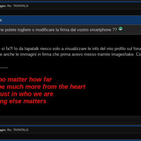
gio:
Re: TAPATALK
o:
e potete togliere o modificare la firma dal vostro smartphone ??
 fa?! Io da tapatalk riesco solo a visualizzare le info del mio profilo sul fo
ere anche le immagini in firma che prima avevo messo tramite imageshake. C
____
no matter how far
be much more from the heart
rust in who we are
ng else matters
gio:
Re: TAPATALK