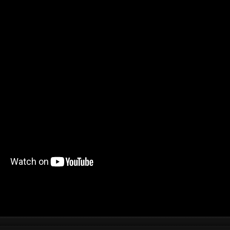
//www.youtube.com/watch?v=_NaQtN9qcms[/youtube ]