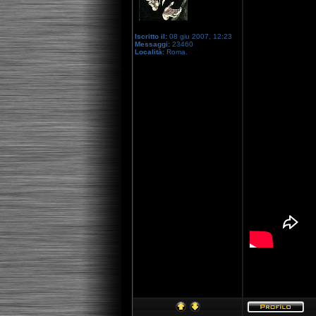
Iscritto il:
08 giu 2007, 12:23
Messaggi:
23460
Località:
Roma.
[youtube]http: