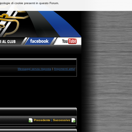
ipologie di cookie presenti in questo Forum.
Messaggi senza risposta
|
Argomenti attivi
Precedente
|
Successivo