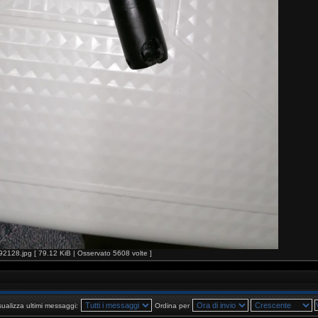
28.jpg [ 79.12 KiB | Osservato 5608 volte ]
sualizza ultimi messaggi:
Ordina per