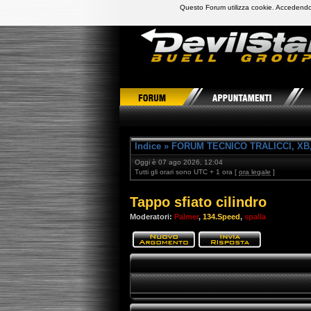
Questo Forum utilizza cookie. Accedendo,
DevilStars Club Buell Italia
Indice
»
FORUM TECNICO TRALICCI, XB,
Oggi è 07 ago 2026, 12:04
Tutti gli orari sono UTC + 1 ora [
ora legale
]
Tappo sfiato cilindro
Moderatori:
Palmer
,
134.Speed
,
spalla