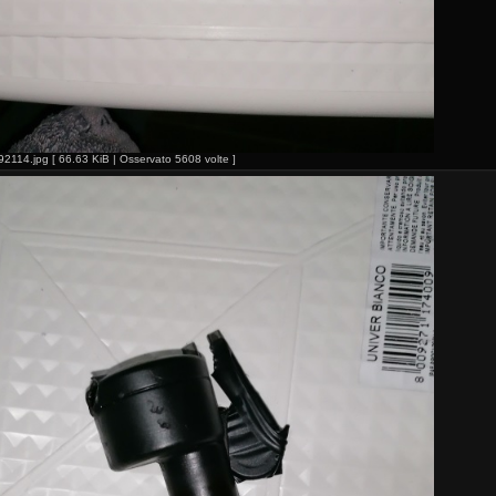
14.jpg [ 66.63 KiB | Osservato 5608 volte ]