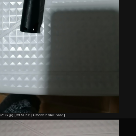
07.jpg [ 59.51 KiB | Osservato 5608 volte ]