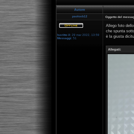
Autore
paoloxb12
Oggetto del messag
Allego foto dell
che spunta sotto
Iscritto il:
29 mar 2022, 13:59
è la giusta dici
Messaggi:
51
Allegati: