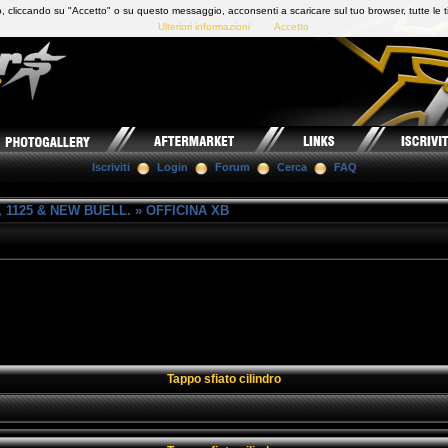
 cliccando su "Accetto" o su questo messaggio, acconsenti a scaricare sul tuo browser, tutte le t
Ulteriori informazioni
Accetto
Iscriviti
Login
Forum
Cerca
FAQ
 1125 & NEW BUELL.
»
OFFICINA XB
Tappo sfiato cilindro